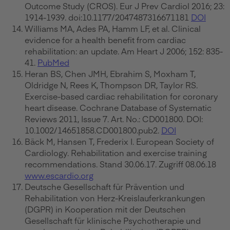
Outcome Study (CROS). Eur J Prev Cardiol 2016; 23:
1914-1939. doi:10.1177/2047487316671181
DOI
Williams MA, Ades PA, Hamm LF, et al. Clinical
evidence for a health benefit from cardiac
rehabilitation: an update. Am Heart J 2006; 152: 835-
41.
PubMed
Heran BS, Chen JMH, Ebrahim S, Moxham T,
Oldridge N, Rees K, Thompson DR, Taylor RS.
Exercise-based cardiac rehabilitation for coronary
heart disease. Cochrane Database of Systematic
Reviews 2011, Issue 7. Art. No.: CD001800. DOI:
10.1002/14651858.CD001800.pub2.
DOI
Bäck M, Hansen T, Frederix I. European Society of
Cardiology. Rehabilitation and exercise training
recommendations. Stand 30.06.17. Zugriff 08.06.18
www.escardio.org
Deutsche Gesellschaft für Prävention und
Rehabilitation von Herz-Kreislauferkrankungen
(DGPR) in Kooperation mit der Deutschen
Gesellschaft für klinische Psychotherapie und