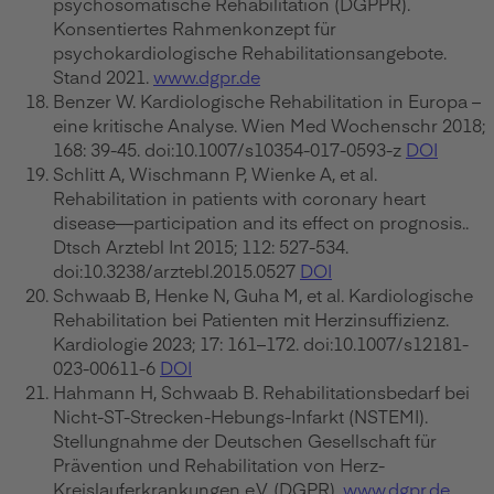
psychosomatische Rehabilitation (DGPPR).
Konsentiertes Rahmenkonzept für
psychokardiologische Rehabilitationsangebote.
Stand 2021.
www.dgpr.de
Benzer W. Kardiologische Rehabilitation in Europa –
eine kritische Analyse. Wien Med Wochenschr 2018;
168: 39-45. doi:10.1007/s10354-017-0593-z
DOI
Schlitt A, Wischmann P, Wienke A, et al.
Rehabilitation in patients with coronary heart
disease—participation and its effect on prognosis..
Dtsch Arztebl Int 2015; 112: 527-534.
doi:10.3238/arztebl.2015.0527
DOI
Schwaab B, Henke N, Guha M, et al. Kardiologische
Rehabilitation bei Patienten mit Herzinsuffizienz.
Kardiologie 2023; 17: 161–172. doi:10.1007/s12181-
023-00611-6
DOI
Hahmann H, Schwaab B. Rehabilitationsbedarf bei
Nicht-ST-Strecken-Hebungs-Infarkt (NSTEMI).
Stellungnahme der Deutschen Gesellschaft für
Prävention und Rehabilitation von Herz-
Kreislauferkrankungen e.V. (DGPR).
www.dgpr.de