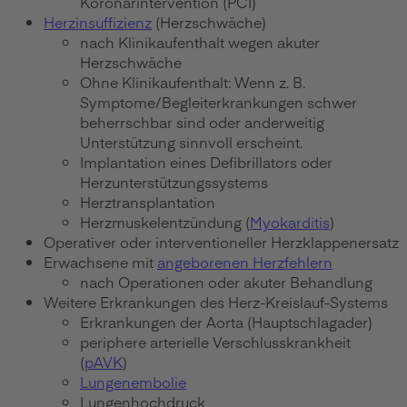
Koronarintervention (PCI)
Herzinsuffizienz
(Herzschwäche)
nach Klinikaufenthalt wegen akuter
Herzschwäche
Ohne Klinikaufenthalt: Wenn z. B.
Symptome/Begleiterkrankungen schwer
beherrschbar sind oder anderweitig
Unterstützung sinnvoll erscheint.
Implantation eines Defibrillators oder
Herzunterstützungssystems
Herztransplantation
Herzmuskelentzündung (
Myokarditis
)
Operativer oder interventioneller Herzklappenersatz
Erwachsene mit
angeborenen Herzfehlern
nach Operationen oder akuter Behandlung
Weitere Erkrankungen des Herz-Kreislauf-Systems
Erkrankungen der Aorta (Hauptschlagader)
periphere arterielle Verschlusskrankheit
(
pAVK
)
Lungenembolie
Lungenhochdruck