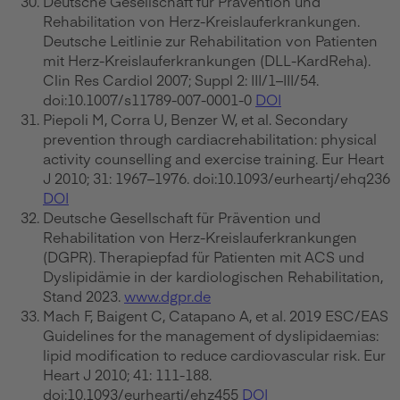
Deutsche Gesellschaft für Prävention und
Rehabilitation von Herz-Kreislauferkrankungen.
Deutsche Leitlinie zur Rehabilitation von Patienten
mit Herz-Kreislauferkrankungen (DLL-KardReha).
Clin Res Cardiol 2007; Suppl 2: III/1–III/54.
doi:10.1007/s11789-007-0001-0
DOI
Piepoli M, Corra U, Benzer W, et al. Secondary
prevention through cardiacrehabilitation: physical
activity counselling and exercise training. Eur Heart
J 2010; 31: 1967–1976. doi:10.1093/eurheartj/ehq236
DOI
Deutsche Gesellschaft für Prävention und
Rehabilitation von Herz-Kreislauferkrankungen
(DGPR). Therapiepfad für Patienten mit ACS und
Dyslipidämie in der kardiologischen Rehabilitation,
Stand 2023.
www.dgpr.de
Mach F, Baigent C, Catapano A, et al. 2019 ESC/EAS
Guidelines for the management of dyslipidaemias:
lipid modification to reduce cardiovascular risk. Eur
Heart J 2010; 41: 111-188.
doi:10.1093/eurheartj/ehz455
DOI