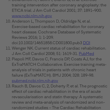
training intervention after coronary angioplasty: the
ETICA trial. J Am Coll Cardiol 2001; 37: 1891–900.
www.ncbi.nlm.nih.gov
Anderson L, Thompson D, Oldridge N, et al.
Exercise-based cardiac rehabilitation for coronary
heart disease. Cochrane Database of Systematic
Reviews 2016; 1: 1-209.
doi:10.1002/14651858.CD001800.pub3
DOI
Wenger NK. Current status of cardiac rehabilitation.
J Am Coll Cardiol 2008; 51: 1619-31.
PubMed
Piepoli MF, Davos C, Francis DP, Coats AJ, for the
ExTraMATCH Collaborative. Exercise training meta-
analysis of trials in patients with chronic heart
failure (ExTraMATCH). BMJ 2004; 328: 189-98.
pubmed.ncbi.nlm.nih.gov
Rauch B, Davos C, 2, Doherty P, et al. The prognostic
effect of cardiac rehabilitation in the era of acute
revascularisation and statin therapy: A systematic
review and meta-analysis of randomized and non-
randomized studies – The Cardiac Rehabilitation