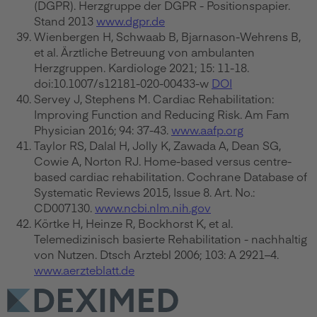
(DGPR). Herzgruppe der DGPR - Positionspapier.
Stand 2013
www.dgpr.de
Wienbergen H, Schwaab B, Bjarnason-Wehrens B,
et al. Ärztliche Betreuung von ambulanten
Herzgruppen. Kardiologe 2021; 15: 11-18.
doi:10.1007/s12181-020-00433-w
DOI
Servey J, Stephens M. Cardiac Rehabilitation:
Improving Function and Reducing Risk. Am Fam
Physician 2016; 94: 37-43.
www.aafp.org
Taylor RS, Dalal H, Jolly K, Zawada A, Dean SG,
Cowie A, Norton RJ. Home-based versus centre-
based cardiac rehabilitation. Cochrane Database of
Systematic Reviews 2015, Issue 8. Art. No.:
CD007130.
www.ncbi.nlm.nih.gov
Körtke H, Heinze R, Bockhorst K, et al.
Telemedizinisch basierte Rehabilitation - nachhaltig
von Nutzen. Dtsch Arztebl 2006; 103: A 2921–4.
www.aerzteblatt.de