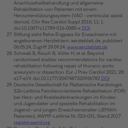
Anschlussheilbehandlung und allgemeine
Rehabilitation von Patienten mit einem
Herzunterstützungssystem (VAD - ventricular assist
device). Clin Res Cardiol Suppl 2016; 11: 1.
doi:10.1007/s11789-016-0080-x
DOI
Stiftung sieht Reha-Engpass für Erwachsene mit
angeborenen Herzfehlern. aerzteblatt,.de, publiziert
06.05.24, Zugriff 29.09.24.
www.aerzteblatt.de
Schwab B, Rauch B, Völler H, et al. Beyond
randomised studies: recommendations for cardiac
rehabilitation following repair of thoracic aortic
aneurysm or dissection. Eur J Prev Cardiol 2021; 28:
e17-e19. doi:10.1177/2047487320936782
DOI
Deutsche Gesellschaft für Pädiatrische Kardiologie.
S2k-Leitlinie Familienorientierte Rehabilitation (FOR)
bei Herz- und Kreislauferkrankungen im Kindes-
und Jugendalter und spezielle Rehabilitation im
Jugend– und jungen Erwachsenenalter (JEMAH-
Patienten). AWMF-Leitlinie Nr. 023-031, Stand 2017.
register.awmf.org