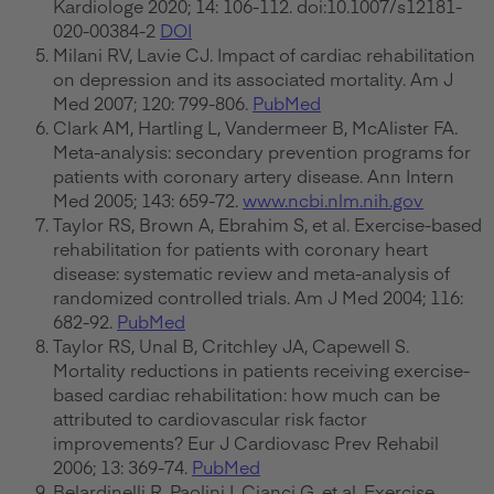
Kardiologe 2020; 14: 106-112. doi:10.1007/s12181-
020-00384-2
DOI
Milani RV, Lavie CJ. Impact of cardiac rehabilitation
on depression and its associated mortality. Am J
Med 2007; 120: 799-806.
PubMed
Clark AM, Hartling L, Vandermeer B, McAlister FA.
Meta-analysis: secondary prevention programs for
patients with coronary artery disease. Ann Intern
Med 2005; 143: 659-72.
www.ncbi.nlm.nih.gov
Taylor RS, Brown A, Ebrahim S, et al. Exercise-based
rehabilitation for patients with coronary heart
disease: systematic review and meta-analysis of
randomized controlled trials. Am J Med 2004; 116:
682-92.
PubMed
Taylor RS, Unal B, Critchley JA, Capewell S.
Mortality reductions in patients receiving exercise-
based cardiac rehabilitation: how much can be
attributed to cardiovascular risk factor
improvements? Eur J Cardiovasc Prev Rehabil
2006; 13: 369-74.
PubMed
Belardinelli R, Paolini I, Cianci G, et al. Exercise