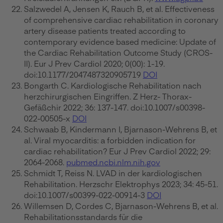
Salzwedel A, Jensen K, Rauch B, et al. Effectiveness
of comprehensive cardiac rehabilitation in coronary
artery disease patients treated according to
contemporary evidence based medicine: Update of
the Cardiac Rehabilitation Outcome Study (CROS-
II). Eur J Prev Cardiol 2020; 0(00): 1-19.
doi:10.1177/2047487320905719
DOI
Bongarth C. Kardiologische Rehabilitation nach
herzchirurgischen Eingriffen. Z Herz- Thorax-
Gefäßchir 2022; 36: 137-147. doi:10.1007/s00398-
022-00505-x
DOI
Schwaab B, Kindermann I, Bjarnason-Wehrens B, et
al. Viral myocarditis: a forbidden indication for
cardiac rehabilitation? Eur J Prev Cardiol 2022; 29:
2064-2068.
pubmed.ncbi.nlm.nih.gov
Schmidt T, Reiss N. LVAD in der kardiologischen
Rehabilitation. Herzschr Elektrophys 2023; 34: 45-51.
doi:10.1007/s00399-022-00914-3
DOI
Willemsen D, Cordes C, Bjarnason-Wehrens B, et al.
Rehabilitationsstandards für die