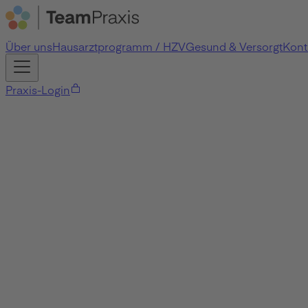
Über uns
Hausarztprogramm / HZV
Gesund & Versorgt
Kont
Praxis-Login