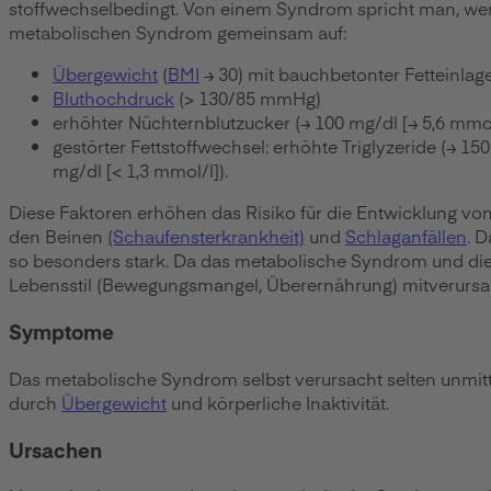
stoffwechselbedingt. Von einem Syndrom spricht man, wen
metabolischen Syndrom gemeinsam auf:
Übergewicht
(
BMI
≥ 30) mit bauchbetonter Fetteinlag
Bluthochdruck
(> 130/85 mmHg)
erhöhter Nüchternblutzucker (≥ 100 mg/dl [≥ 5,6 mmol
gestörter Fettstoffwechsel: erhöhte Triglyzeride (≥ 15
mg/dl [< 1,3 mmol/l]).
Diese Faktoren erhöhen das Risiko für die Entwicklung vo
den Beinen
(Schaufensterkrankheit)
und
Schlaganfällen
. 
so besonders stark. Da das metabolische Syndrom und di
Lebensstil (Bewegungsmangel, Überernährung) mitverurs
Symptome
Das metabolische Syndrom selbst verursacht selten unmitt
durch
Übergewicht
und körperliche Inaktivität.
Ursachen