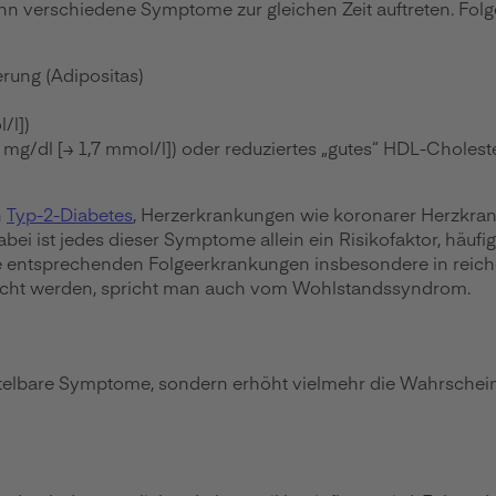
n verschiedene Symptome zur gleichen Zeit auftreten. Fol
erung (Adipositas)
/l])
0 mg/dl [≥ 1,7 mmol/l]) oder reduziertes „gutes“ HDL-Choleste
n
Typ-2-Diabetes
, Herzerkrankungen wie koronarer Herzkran
Dabei ist jedes dieser Symptome allein ein Risikofaktor, häu
e entsprechenden Folgeerkrankungen insbesondere in reich
acht werden, spricht man auch vom Wohlstandssyndrom.
elbare Symptome, sondern erhöht vielmehr die Wahrscheinli