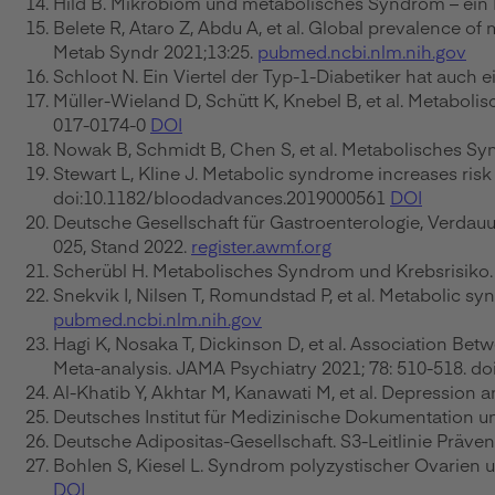
Hild B. Mikrobiom und metabolisches Syndrom – ein 
Belete R, Ataro Z, Abdu A, et al. Global prevalence o
Metab Syndr 2021;13:25.
pubmed.ncbi.nlm.nih.gov
Schloot N. Ein Viertel der Typ-1-Diabetiker hat auch
Müller-Wieland D, Schütt K, Knebel B, et al. Metabol
017-0174-0
DOI
Nowak B, Schmidt B, Chen S, et al. Metabolisches S
Stewart L, Kline J. Metabolic syndrome increases ris
doi:10.1182/bloodadvances.2019000561
DOI
Deutsche Gesellschaft für Gastroenterologie, Verdauu
025, Stand 2022.
register.awmf.org
Scherübl H. Metabolisches Syndrom und Krebsrisiko
Snekvik I, Nilsen T, Romundstad P, et al. Metabolic s
pubmed.ncbi.nlm.nih.gov
Hagi K, Nosaka T, Dickinson D, et al. Association B
Meta-analysis. JAMA Psychiatry 2021; 78: 510-518. d
Al-Khatib Y, Akhtar M, Kanawati M, et al. Depression
Deutsches Institut für Medizinische Dokumentation u
Deutsche Adipositas-Gesellschaft. S3-Leitlinie Präve
Bohlen S, Kiesel L. Syndrom polyzystischer Ovarien 
DOI