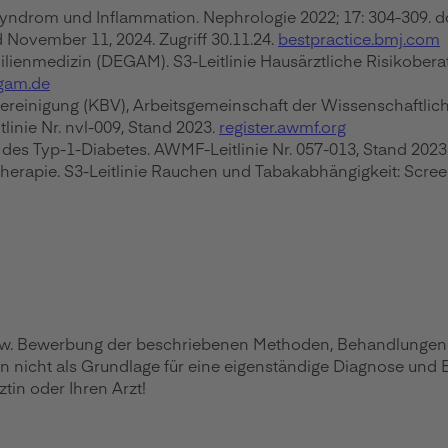
Syndrom und Inflammation. Nephrologie 2022; 17: 304-309. 
 November 11, 2024. Zugriff 30.11.24.
bestpractice.bmj.com
lienmedizin (DEGAM). S3-Leitlinie Hausärztliche Risikoberat
gam.de
einigung (KBV), Arbeitsgemeinschaft der Wissenschaftlich
linie Nr. nvl-009, Stand 2023.
register.awmf.org
e des Typ-1-Diabetes. AWMF-Leitlinie Nr. 057-013, Stand 2023
herapie. S3-Leitlinie Rauchen und Tabakabhängigkeit: Scree
zw. Bewerbung der beschriebenen Methoden, Behandlungen ode
en nicht als Grundlage für eine eigenständige Diagnose und
in oder Ihren Arzt!