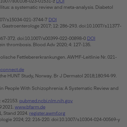
0.1007/s00108-023-01531-z
DOI
litus: a systematic review and meta-analysis. Diabetol
.1007/s15034-021-3744-7
DOI
. Gastroenterologe 2017; 12: 286-293. doi:10.1007/s11377-
 367-372. doi:10.1007/s00399-022-00898-0
DOI
in thrombosis. Blood Adv 2020; 4: 127-135.
olische Fettlebererkrankungen. AWMF-Leitlinie Nr. 021-
connect.de
m the HUNT Study, Norway. Br J Dermatol 2018;180:94-99.
t in People With Schizophrenia: A Systematic Review and
: e22153.
pubmed.ncbi.nlm.nih.gov
9.2021.
www.bfarm.de
1, Stand 2024.
register.awmf.org
logie 2024; 22: 216-220. doi:10.1007/s10304-024-00569-y