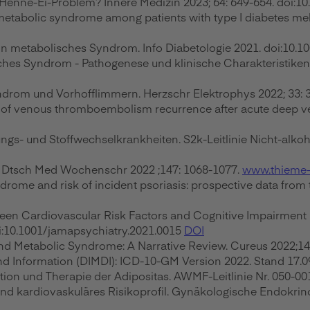
Henne-Ei-Problem? Innere Medizin 2023; 64: 649-654. doi:1
f metabolic syndrome among patients with type I diabetes mel
 ein metabolisches Syndrom. Info Diabetologie 2021. doi:10
isches Syndrom - Pathogenese und klinische Charakteristiken
yndrom und Vorhofflimmern. Herzschr Elektrophys 2022; 33:
k of venous thromboembolism recurrence after acute deep ve
ngs- und Stoffwechselkrankheiten. S2k-Leitlinie Nicht-alkoh
. Dtsch Med Wochenschr 2022 ;147: 1068-1077.
www.thieme-
yndrome and risk of incident psoriasis: prospective data fro
etween Cardiovascular Risk Factors and Cognitive Impairmen
oi:10.1001/jamapsychiatry.2021.0015
DOI
 and Metabolic Syndrome: A Narrative Review. Cureus 2022;14
nd Information (DIMDI): ICD-10-GM Version 2022. Stand 17.0
ntion und Therapie der Adipositas. AWMF-Leitlinie Nr. 050-00
und kardiovaskuläres Risikoprofil. Gynäkologische Endokrino