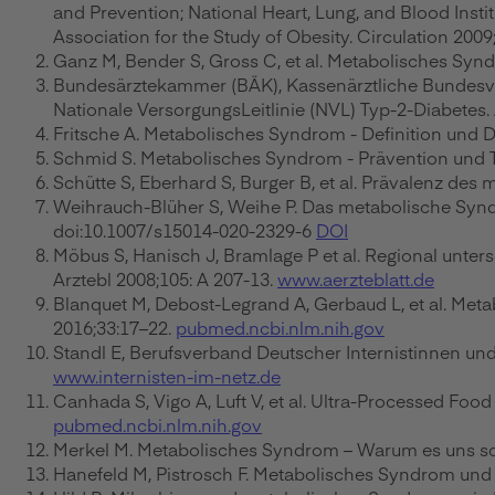
and Prevention; National Heart, Lung, and Blood Insti
Association for the Study of Obesity. Circulation 200
Ganz M, Bender S, Gross C, et al. Metabolisches Syn
Bundesärztekammer (BÄK), Kassenärztliche Bundesver
Nationale VersorgungsLeitlinie (NVL) Typ-2-Diabetes.
Fritsche A. Metabolisches Syndrom - Definition und Dia
Schmid S. Metabolisches Syndrom - Prävention und The
Schütte S, Eberhard S, Burger B, et al. Prävalenz de
Weihrauch-Blüher S, Weihe P. Das metabolische Synd
doi:10.1007/s15014-020-2329-6
DOI
Möbus S, Hanisch J, Bramlage P et al. Regional unte
Arztebl 2008;105: A 207-13.
www.aerzteblatt.de
Blanquet M, Debost-Legrand A, Gerbaud L, et al. Metab
2016;33:17–22.
pubmed.ncbi.nlm.nih.gov
Standl E, Berufsverband Deutscher Internistinnen und I
www.internisten-im-netz.de
Canhada S, Vigo A, Luft V, et al. Ultra-Processed Fo
pubmed.ncbi.nlm.nih.gov
Merkel M. Metabolisches Syndrom – Warum es uns so
Hanefeld M, Pistrosch F. Metabolisches Syndrom und 