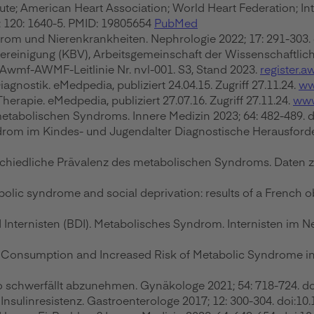
tute; American Heart Association; World Heart Federation; Int
9; 120: 1640-5. PMID: 19805654
PubMed
drom und Nierenkrankheiten. Nephrologie 2022; 17: 291-303
einigung (KBV), Arbeitsgemeinschaft der Wissenschaftlich
 Awmf-AWMF-Leitlinie Nr. nvl-001. S3, Stand 2023.
register.a
gnostik. eMedpedia, publiziert 24.04.15. Zugriff 27.11.24.
ww
rapie. eMedpedia, publiziert 27.07.16. Zugriff 27.11.24.
www
s metabolischen Syndroms. Innere Medizin 2023; 64: 482-489
rom im Kindes- und Jugendalter Diagnostische Herausforder
rschiedliche Prävalenz des metabolischen Syndroms. Daten z
olic syndrome and social deprivation: results of a French ob
nternisten (BDI). Metabolisches Syndrom. Internisten im Netz.
od Consumption and Increased Risk of Metabolic Syndrome in 
 schwerfällt abzunehmen. Gynäkologe 2021; 54: 718-724. d
Insulinresistenz. Gastroenterologe 2017; 12: 300-304. doi:1