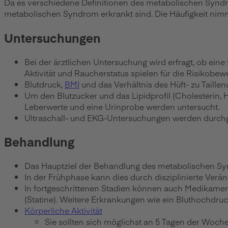
Da es verschiedene Definitionen des metabolischen Syndr
metabolischen Syndrom erkrankt sind. Die Häufigkeit nimm
Untersuchungen
Bei der ärztlichen Untersuchung wird erfragt, ob eine
Aktivität und Raucherstatus spielen für die Risikobewe
Blutdruck,
BMI
und das Verhältnis des Hüft- zu Tail
Um den Blutzucker und das Lipidprofil (Cholesterin,
Leberwerte und eine Urinprobe werden untersucht.
Ultraschall- und EKG-Untersuchungen werden durchg
Behandlung
Das Hauptziel der Behandlung des metabolischen Syn
In der Frühphase kann dies durch disziplinierte Ver
In fortgeschrittenen Stadien können auch Medikamente
(Statine). Weitere Erkrankungen wie ein Bluthochdru
Körperliche Aktivität
Sie sollten sich möglichst an 5 Tagen der Woch