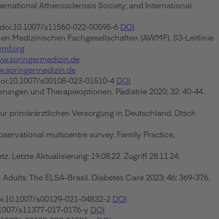
ernational Atherosclerosis Society; and International
. doi:10.1007/s11560-022-00595-6
DOI
en Medizinischen Fachgesellschaften (AWMF). S3-Leitlinie
wmf.org
w.springermedizin.de
.springermedizin.de
. doi:10.1007/s00108-023-01510-4
DOI
ungen und Therapieoptionen. Pädiatrie 2020; 32: 40-44.
ur primärärztlichen Versorgung in Deutschland. Dtsch
servational multicentre survey. Family Practice,
 Letzte Aktualisierung: 19.08.22. Zugriff 28.11.24.
Adults: The ELSA-Brasil. Diabetes Care 2023; 46: 369-376.
oi:10.1007/s00129-021-04832-2
DOI
0.1007/s11377-017-0176-y
DOI