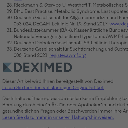
Rieckmann S, Stervbo U, Westhoff T. Metabolisches 
BMJ Best Practise. Metabolic Syndrome. Last updated
Deutsche Gesellschaft für Allgemeinmedizin und Fami
053-024, DEGAM-Leitlinie Nr. 19, Stand 2017.
www.de
Bundesärztekammer (BÄK), Kassenärztliche Bundesver
Nationale VersorgungsLeitlinie Hypertonie. AWMF-Leit
Deutsche Diabetes Gesellschaft. S3-Leitlinie Therapi
Deutsche Gesellschaft für Suchtforschung und Suchtt
006, Stand 2021.
register.awmf.org
Dieser Artikel wird Ihnen bereitgestellt von Deximed.
Lesen Sie hier den vollständigen Originalartikel.
Die Inhalte auf team-praxis.de stellen keine Empfehlung b
Beratung durch eine*n Ärzt*in oder Apotheker*in und dürf
gesundheitlichen Fragen oder Beschwerden immer Ihre Ärzt
Lesen Sie dazu mehr in unseren Haftungshinweisen.