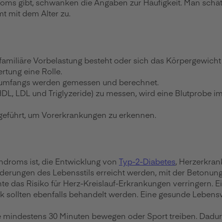
oms gibt, schwanken die Angaben zur Häufigkeit. Man schät
t mit dem Alter zu.
 familiäre Vorbelastung besteht oder sich das Körpergewicht
rtung eine Rolle.
lenumfangs werden gemessen und berechnet.
 HDL, LDL und Triglyzeride) zu messen, wird eine Blutprob
eführt, um Vorerkrankungen zu erkennen.
droms ist, die Entwicklung von
Typ-2-Diabetes
, Herzerkra
änderungen des Lebensstils erreicht werden, mit der Beton
 das Risiko für Herz-Kreislauf-Erkrankungen verringern. Ei
ck sollten ebenfalls behandelt werden. Eine gesunde Lebensw
e mindestens 30 Minuten bewegen oder Sport treiben. Dadurc