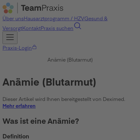
Über uns
Hausarztprogramm / HZV
Gesund &
Versorgt
Kontakt
Praxis suchen
Praxis-Login
Anämie (Blutarmut)
Anämie (Blutarmut)
Dieser Artikel wird Ihnen bereitgestellt von Deximed.
Mehr erfahren
Was ist eine Anämie?
Definition