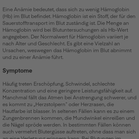
Eine Anämie bedeutet, dass sich zu wenig Hämoglobin
(Hb) im Blut befindet. Hämoglobin ist ein Stoff, der für den
Sauerstofftransport im Blut zuständig ist. Die Menge an
Hämoglobin wird bei Blutuntersuchungen als Hb-Wert
angegeben. Der Normalwert für Hämoglobin variiert je
nach Alter und Geschlecht. Es gibt eine Vielzahl an
Ursachen, weswegen das Hämoglobin im Blut abnimmt
und zu einer Anämie führt.
Symptome
Häufig treten Erschöpfung, Schwindel, schlechte
Konzentration und eine geringere Leistungsfähigkeit auf.
Manchmal fällt das Atmen bei Anstrengung schwerer, und
es kommt zu „Herzstolpern“ oder Herzrasen, die
Hautfarbe ist blasser. In seltenen Fällen kann es zu einem
Zungenbrennen kommen, die Mundwinkel einreißen und
die Nägel spröde werden. In bestimmten Fällen können
auch vermehrt Blutergüsse auftreten, ohne dass man sich
an eine Verletzung erinnern kann. Bei Blutungen im