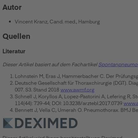
Autor
Vincent Kranz, Cand. med., Hamburg
Quellen
Literatur
Dieser Artikel basiert auf dem Fachartikel
Spontanpneumo
Lohnstein M, Eras J, Hammerbacher C. Der Prüfungsgu
Deutsche Gesellschaft für Thoraxchirurgie (DGT). D
007. S3. Stand 2018
www.awmf.org
Schnell J, Koryllos A, Lopez-Pastorini A, Lefering R
114(44): 739-44; DOI: 10.3238/arztebl.2017.0739
www.a
Bennett J, Vella C, Umerah O. Pneumothorax. BMJ Best
Dieser Artikel wird Ihnen bereitgestellt von Deximed.