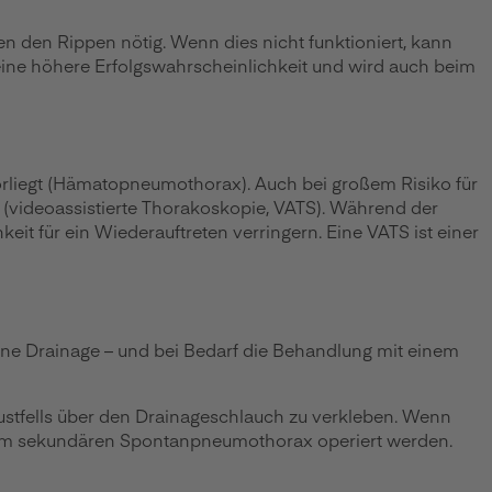
hen den Rippen nötig. Wenn dies nicht funktioniert, kann
t eine höhere Erfolgswahrscheinlichkeit und wird auch beim
vorliegt (Hämatopneumothorax). Auch bei großem Risiko für
t (videoassistierte Thorakoskopie, VATS). Während der
eit für ein Wiederauftreten verringern. Eine VATS ist einer
 Eine Drainage – und bei Bedarf die Behandlung mit einem
Brustfells über den Drainageschlauch zu verkleben. Wenn
beim sekundären Spontanpneumothorax operiert werden.