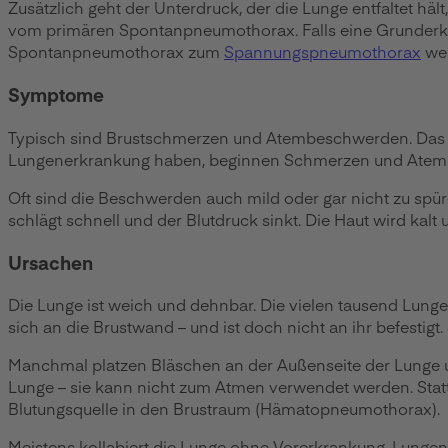
Zusätzlich geht der Unterdruck, der die Lunge entfaltet h
vom primären Spontanpneumothorax. Falls eine Grunderkra
Spontanpneumothorax zum
Spannungspneumothorax
wei
Symptome
Typisch sind Brustschmerzen und Atembeschwerden. Das E
Lungenerkrankung haben, beginnen Schmerzen und Atemnot 
Oft sind die Beschwerden auch mild oder gar nicht zu spü
schlägt schnell und der Blutdruck sinkt. Die Haut wird kal
Ursachen
Die Lunge ist weich und dehnbar. Die vielen tausend Lunge
sich an die Brustwand – und ist doch nicht an ihr befestigt
Manchmal platzen Bläschen an der Außenseite der Lunge und 
Lunge – sie kann nicht zum Atmen verwendet werden. Stattd
Blutungsquelle in den Brustraum (Hämatopneumothorax).
Meistens kollabiert die Lunge ohne Vorerkrankung. Lunge