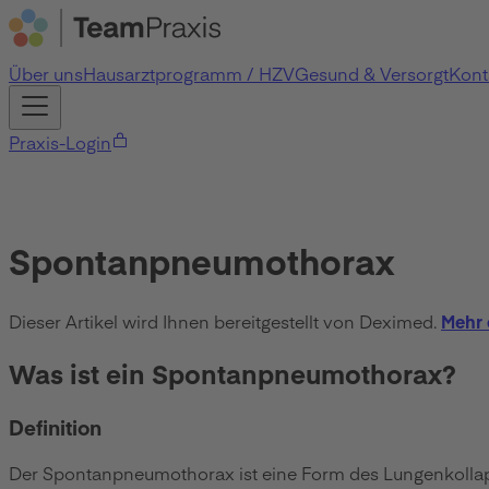
Über uns
Hausarztprogramm / HZV
Gesund & Versorgt
Kont
Praxis-Login
Spontanpneumothorax
Dieser Artikel wird Ihnen bereitgestellt von Deximed.
Mehr 
Was ist ein Spontanpneumothorax?
Definition
Der Spontanpneumothorax ist eine Form des Lungenkollaps.