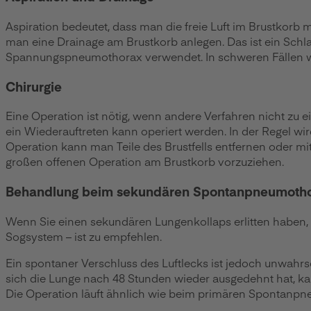
Aspiration bedeutet, dass man die freie Luft im Brustkorb m
man eine Drainage am Brustkorb anlegen. Das ist ein Schla
Spannungspneumothorax verwendet. In schweren Fällen w
Chirurgie
Eine Operation ist nötig, wenn andere Verfahren nicht zu 
ein Wiederauftreten kann operiert werden. In der Regel wi
Operation kann man Teile des Brustfells entfernen oder mit
großen offenen Operation am Brustkorb vorzuziehen.
Behandlung beim sekundären Spontanpneumoth
Wenn Sie einen sekundären Lungenkollaps erlitten haben, s
Sogsystem – ist zu empfehlen.
Ein spontaner Verschluss des Luftlecks ist jedoch unwahrsc
sich die Lunge nach 48 Stunden wieder ausgedehnt hat, k
Die Operation läuft ähnlich wie beim primären Spontanpn