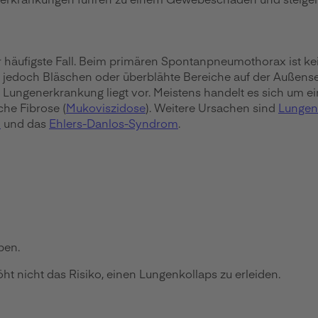
r häufigste Fall. Beim primären Spontanpneumothorax ist ke
en jedoch Bläschen oder überblähte Bereiche auf der Außense
Lungenerkrankung liegt vor. Meistens handelt es sich um e
che Fibrose (
Mukoviszidose
). Weitere Ursachen sind
Lungen
m
und das
Ehlers-Danlos-Syndrom
.
ben.
ht nicht das Risiko, einen Lungenkollaps zu erleiden.