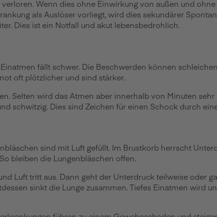
ält, verloren. Wenn dies ohne Einwirkung von außen und ohne
nkung als Auslöser vorliegt, wird dies sekundärer Spontan
ter. Dies ist ein Notfall und akut lebensbedrohlich.
inatmen fällt schwer. Die Beschwerden können schleichend
oft plötzlicher und sind stärker.
ren. Selten wird das Atmen aber innerhalb von Minuten sehr
t und schwitzig. Dies sind Zeichen für einen Schock durch ei
nbläschen sind mit Luft gefüllt. Im Brustkorb herrscht Unte
. So bleiben die Lungenbläschen offen.
Luft tritt aus. Dann geht der Unterdruck teilweise oder ganz
essen sinkt die Lunge zusammen. Tiefes Einatmen wird unmögl
nerkrankungen führen zu einem Gewebeschaden und steigern