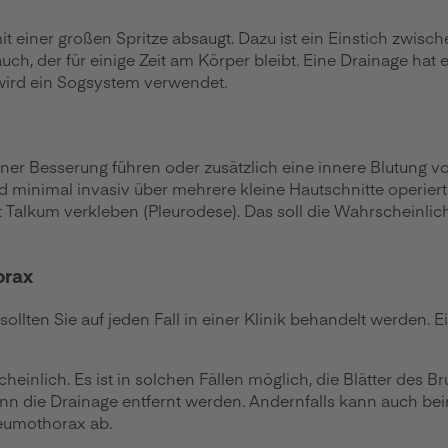
it einer großen Spritze absaugt. Dazu ist ein Einstich zwisc
uch, der für einige Zeit am Körper bleibt. Eine Drainage ha
ird ein Sogsystem verwendet.
einer Besserung führen oder zusätzlich eine innere Blutung 
rd minimal invasiv über mehrere kleine Hautschnitte operier
 Talkum verkleben (Pleurodese). Das soll die Wahrscheinlichk
orax
ollten Sie auf jeden Fall in einer Klinik behandelt werden.
heinlich. Es ist in solchen Fällen möglich, die Blätter des 
ann die Drainage entfernt werden. Andernfalls kann auch 
eumothorax ab.