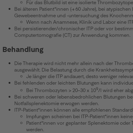
Für das Blutbild ist eine isolierte Thrombozytop
Bei älteren Patient*innen (≥ 60 Jahre), bei atypisc
Gewebeentnahme und -untersuchung des Knochenm
Wenn nach Anamnese, Klinik und Labor eine ITP 
Bei persistierender/chronischer ITP oder vor besti
Computertomografie (CT) zur Anwendung kommen.
Behandlung
Die Therapie wird nicht mehr allein nach der Thromb
ausgewählt. Die Belastung durch die Krankheitssym
Je länger die ITP andauert, desto weniger rel
Bei fehlenden oder leichten Blutungen kann individu
9
Bei Thrombozyten > 20–30 x 10
/l wird eher a
Bei schweren oder lebensbedrohlichen Blutungen bes
Notfallsplenektomie erwogen werden.
ITP-Patient*innen können alle empfohlenen Standar
Impfungen scheinen bei ITP-Patient*innen kein
Patient*innen vor geplanter Splenektomie oder
werden.