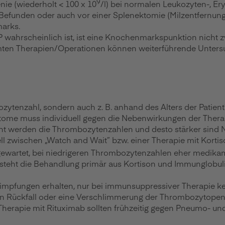
9
enie (wiederholt < 100 x 10
/l) bei normalen Leukozyten-, E
hen Befunden oder auch vor einer Splenektomie (Milzentfern
arks.
wahrscheinlich ist, ist eine Knochenmarkspunktion nicht z
mmten Therapien/Operationen können weiterführende Untersu
ozytenzahl, sondern auch z. B. anhand des Alters der Pati
ptome muss individuell gegen die Nebenwirkungen der The
evant werden die Thrombozytenzahlen und desto stärker si
ell zwischen „Watch and Wait” bzw. einer Therapie mit Korti
bgewartet, bei niedrigeren Thrombozytenzahlen eher medika
teht die Behandlung primär aus Kortison und Immunglobuli
dimpfungen erhalten, nur bei immunsuppressiver Therapie 
en Rückfall oder eine Verschlimmerung der Thrombozytopen
 Therapie mit Rituximab sollten frühzeitig gegen Pneumo- 