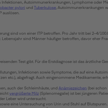
. durch Infektionen, Autoimmunerkrankungen, Lymphome oder 
obacter pylori
und
Tuberkulose
, Autoimmunerkrankungen 
P auslösen.
 sind von einer ITP betroffen. Pro Jahr tritt bei 2–4/100.0
. Lebensjahr sind Männer häufiger betroffen, davor eher Fra
weisenden Test gibt. Für die Erstdiagnose ist das ärztliche 
 Blutungen, Infektionen sowie Symptome, die auf eine Auto
n etc.), abgefragt. Auch eingenommene Medikamente, erha
hen, auch der Schleimhäute, und
Anämiezeichen
(bei schon
leicht
vergrößerte Milz
(Splenomegalie) ist bei jüngeren Patie
er Leber wird untersucht.
sowie eine Untersuchung von Urin und Stuhl auf Blutspuren.