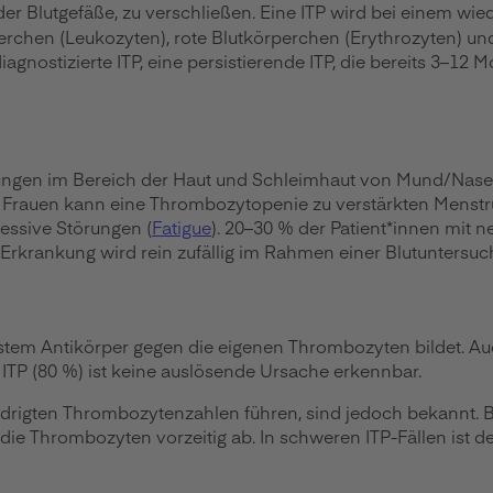
 der Blutgefäße, zu verschließen. Eine ITP wird bei einem 
örperchen (Leukozyten), rote Blutkörperchen (Erythrozyten) 
gnostizierte ITP, eine persistierende ITP, die bereits 3–12 
ngen im Bereich der Haut und Schleimhaut von Mund/Nase s
Bei Frauen kann eine Thrombozytopenie zu verstärkten Menst
essive Störungen (
Fatigue
). 20–30 % der Patient*innen mit n
Erkrankung wird rein zufällig im Rahmen einer Blutuntersuc
stem Antikörper gegen die eigenen Thrombozyten bildet. Au
en ITP (80 %) ist keine auslösende Ursache erkennbar.
rigten Thrombozytenzahlen führen, sind jedoch bekannt. Be
, die Thrombozyten vorzeitig ab. In schweren ITP-Fällen ist 