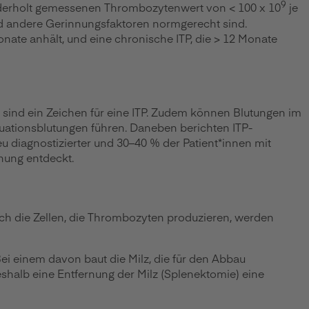
9
wiederholt gemessenen Thrombozytenwert von < 100 x 10
je
und andere Gerinnungsfaktoren normgerecht sind.
Monate anhält, und eine chronische ITP, die > 12 Monate
ind ein Zeichen für eine ITP. Zudem können Blutungen im
ruationsblutungen führen. Daneben berichten ITP-
eu diagnostizierter und 30–40 % der Patient*innen mit
hung entdeckt.
ch die Zellen, die Thrombozyten produzieren, werden
i einem davon baut die Milz, die für den Abbau
deshalb eine Entfernung der Milz (Splenektomie) eine