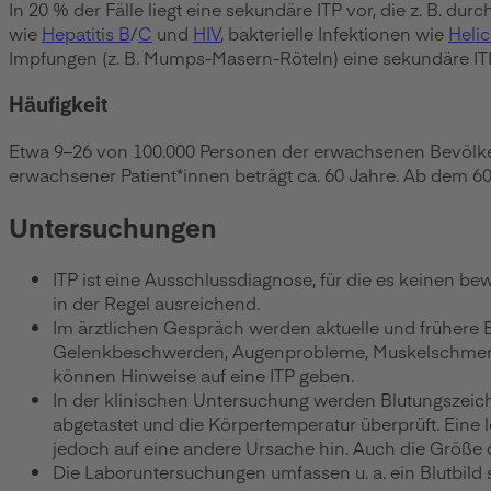
In 20 % der Fälle liegt eine sekundäre ITP vor, die z. B
wie
Hepatitis B
/
C
und
HIV
, bakterielle Infektionen wie
Helic
Impfungen (z. B. Mumps-Masern-Röteln) eine sekundäre IT
Häufigkeit
Etwa 9–26 von 100.000 Personen der erwachsenen Bevölkerung
erwachsener Patient*innen beträgt ca. 60 Jahre. Ab dem 60
Untersuchungen
ITP ist eine Ausschlussdiagnose, für die es keinen be
in der Regel ausreichend.
Im ärztlichen Gespräch werden aktuelle und frühere
Gelenkbeschwerden, Augenprobleme, Muskelschmerze
können Hinweise auf eine ITP geben.
In der klinischen Untersuchung werden Blutungszeic
abgetastet und die Körpertemperatur überprüft. Eine 
jedoch auf eine andere Ursache hin. Auch die Größe d
Die Laboruntersuchungen umfassen u. a. ein Blutbild 