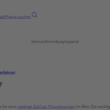
akt
Praxis suchen
Immunthrombozytopenie
erfahren
?
e für eine
niedrige Zahl an Thrombozyten
im Blut. Die wichti