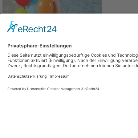
Gesundheit
Die Abnehmspritze und ihre Nebenwirkungen
Mit Ozempic mühelos zum Wunschgewicht? Lieber nicht
Zum Beitrag
TeamPraxis
ist das Portal der hausärztlichen Praxen in D
Praxissuche
Hausärztliche Praxen
Hausarztprogramm / HZ
Impressum
Datenschutz
Haftungsausschluss
Cookie-Einste