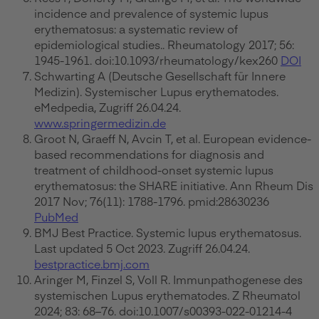
incidence and prevalence of systemic lupus
erythematosus: a systematic review of
epidemiological studies.. Rheumatology 2017; 56:
1945-1961. doi:10.1093/rheumatology/kex260
DOI
Schwarting A (Deutsche Gesellschaft für Innere
Medizin). Systemischer Lupus erythematodes.
eMedpedia, Zugriff 26.04.24.
www.springermedizin.de
Groot N, Graeff N, Avcin T, et al. European evidence-
based recommendations for diagnosis and
treatment of childhood-onset systemic lupus
erythematosus: the SHARE initiative. Ann Rheum Dis
2017 Nov; 76(11): 1788-1796. pmid:28630236
PubMed
BMJ Best Practice. Systemic lupus erythematosus.
Last updated 5 Oct 2023. Zugriff 26.04.24.
bestpractice.bmj.com
Aringer M, Finzel S, Voll R. Immunpathogenese des
systemischen Lupus erythematodes. Z Rheumatol
2024; 83: 68–76. doi:10.1007/s00393-022-01214-4