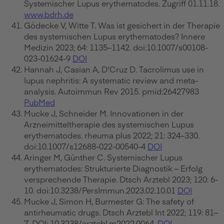
Systemischer Lupus erythematodes. Zugriff 01.11.18.
www.bdrh.de
Gödecke V, Witte T. Was ist gesichert in der Therapie
des systemischen Lupus erythematodes? Innere
Medizin 2023; 64: 1135–1142. doi:10.1007/s00108-
023-01624-9
DOI
Hannah J, Casian A, D'Cruz D. Tacrolimus use in
lupus nephritis: A systematic review and meta-
analysis. Autoimmun Rev 2015. pmid:26427983
PubMed
Mucke J, Schneider M. Innovationen in der
Arzneimitteltherapie des systemischen Lupus
erythematodes. rheuma plus 2022; 21: 324–330.
doi:10.1007/s12688-022-00540-4
DOI
Aringer M, Günther C. Systemischer Lupus
erythematodes: Strukturierte Diagnostik – Erfolg
versprechende Therapie. Dtsch Arztebl 2023; 120: 6-
10. doi:10.3238/PersImmun.2023.02.10.01
DOI
Mucke J, Simon H, Burmester G: The safety of
antirheumatic drugs. Dtsch Arztebl Int 2022; 119: 81–
7. DOI: 10.3238/arztebl.m2022.0064.
DOI