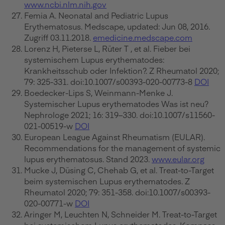
www.ncbi.nlm.nih.gov
Femia A. Neonatal and Pediatric Lupus
Erythematosus. Medscape, updated: Jun 08, 2016.
Zugriff 03.11.2018.
emedicine.medscape.com
Lorenz H, Pieterse L, Rüter T , et al. Fieber bei
systemischem Lupus erythematodes:
Krankheitsschub oder Infektion?. Z Rheumatol 2020;
79: 325-331. doi:10.1007/s00393-020-00773-8
DOI
Boedecker-Lips S, Weinmann-Menke J.
Systemischer Lupus erythematodes Was ist neu?
Nephrologe 2021; 16: 319–330. doi:10.1007/s11560-
021-00519-w
DOI
European League Against Rheumatism (EULAR).
Recommendations for the management of systemic
lupus erythematosus. Stand 2023.
www.eular.org
Mucke J, Düsing C, Chehab G, et al. Treat-to-Target
beim systemischen Lupus erythematodes. Z
Rheumatol 2020; 79: 351-358. doi:10.1007/s00393-
020-00771-w
DOI
Aringer M, Leuchten N, Schneider M. Treat-to-Target
bei systemischem Lupus erythematodes. Kompass