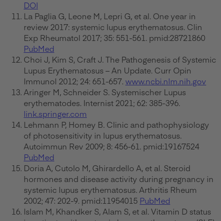
DOI
La Paglia G, Leone M, Lepri G, et al. One year in
review 2017: systemic lupus erythematosus. Clin
Exp Rheumatol 2017; 35: 551-561. pmid:28721860
PubMed
Choi J, Kim S, Craft J. The Pathogenesis of Systemic
Lupus Erythematosus – An Update. Curr Opin
Immunol 2012; 24: 651-657.
www.ncbi.nlm.nih.gov
Aringer M, Schneider S. Systemischer Lupus
erythematodes. Internist 2021; 62: 385-396.
link.springer.com
Lehmann P, Homey B. Clinic and pathophysiology
of photosensitivity in lupus erythematosus.
Autoimmun Rev 2009; 8: 456-61. pmid:19167524
PubMed
Doria A, Cutolo M, Ghirardello A, et al. Steroid
hormones and disease activity during pregnancy in
systemic lupus erythematosus. Arthritis Rheum
2002; 47: 202-9. pmid:11954015
PubMed
Islam M, Khandker S, Alam S, et al. Vitamin D status