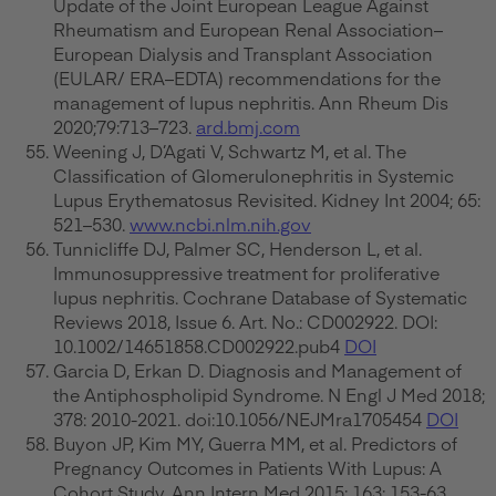
Update of the Joint European League Against
Rheumatism and European Renal Association–
European Dialysis and Transplant Association
(EULAR/ ERA–EDTA) recommendations for the
management of lupus nephritis. Ann Rheum Dis
2020;79:713–723.
ard.bmj.com
Weening J, D’Agati V, Schwartz M, et al. The
Classification of Glomerulonephritis in Systemic
Lupus Erythematosus Revisited. Kidney Int 2004; 65:
521–530.
www.ncbi.nlm.nih.gov
Tunnicliffe DJ, Palmer SC, Henderson L, et al.
Immunosuppressive treatment for proliferative
lupus nephritis. Cochrane Database of Systematic
Reviews 2018, Issue 6. Art. No.: CD002922. DOI:
10.1002/14651858.CD002922.pub4
DOI
Garcia D, Erkan D. Diagnosis and Management of
the Antiphospholipid Syndrome. N Engl J Med 2018;
378: 2010-2021. doi:10.1056/NEJMra1705454
DOI
Buyon JP, Kim MY, Guerra MM, et al. Predictors of
Pregnancy Outcomes in Patients With Lupus: A
Cohort Study. Ann Intern Med 2015; 163: 153-63.