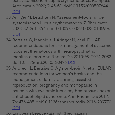
Autoimmun 2020; 2: 45-51. doi:10.1159/000507644
DOI
Aringer M, Leuchten N. Assessment-Tools für den
systemischen Lupus erythematodes. Z Rheumatol
2023; 82: 361-367. doi:10.1007/s00393-023-01359-w
DOI
Bertsias G, Ioannidis J, Aringer M, et al. EULAR
recommendations for the management of systemic
lupus erythematosus with neuropsychiatric
manifestations. Ann Rheum Dis 2010; 69: 2074-2082.
doi:10.1136/ard.2010.130476
DOI
Andreoli L, Bertsias G, Agmon-Levin N, et al. EULAR
recommendations for women’s health and the
management of family planning, assisted
reproduction, pregnancy and menopause in
patients with systemic lupus erythematosus and/or
antiphospholipid syndrome. Ann Rheum Dis 2017;
76: 476-485. doi:10.1136/annrheumdis-2016-209770
DOI
European League Against Rheumatism