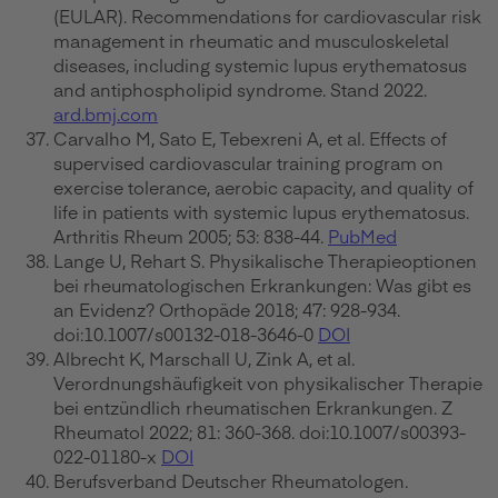
(EULAR). Recommendations for cardiovascular risk
management in rheumatic and musculoskeletal
diseases, including systemic lupus erythematosus
and antiphospholipid syndrome. Stand 2022.
ard.bmj.com
Carvalho M, Sato E, Tebexreni A, et al. Effects of
supervised cardiovascular training program on
exercise tolerance, aerobic capacity, and quality of
life in patients with systemic lupus erythematosus.
Arthritis Rheum 2005; 53: 838-44.
PubMed
Lange U, Rehart S. Physikalische Therapieoptionen
bei rheumatologischen Erkrankungen: Was gibt es
an Evidenz? Orthopäde 2018; 47: 928-934.
doi:10.1007/s00132-018-3646-0
DOI
Albrecht K, Marschall U, Zink A, et al.
Verordnungshäufigkeit von physikalischer Therapie
bei entzündlich rheumatischen Erkrankungen. Z
Rheumatol 2022; 81: 360-368. doi:10.1007/s00393-
022-01180-x
DOI
Berufsverband Deutscher Rheumatologen.