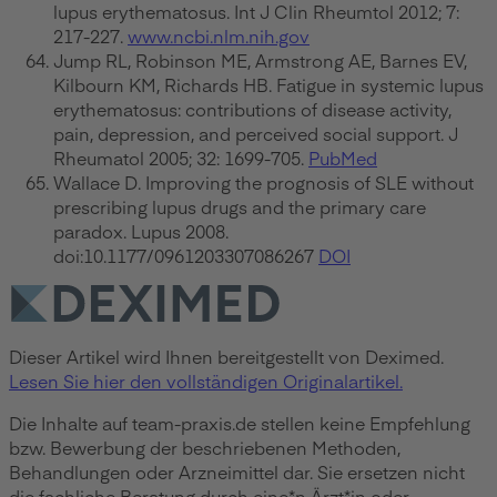
lupus erythematosus. Int J Clin Rheumtol 2012; 7:
217-227.
www.ncbi.nlm.nih.gov
Jump RL, Robinson ME, Armstrong AE, Barnes EV,
Kilbourn KM, Richards HB. Fatigue in systemic lupus
erythematosus: contributions of disease activity,
pain, depression, and perceived social support. J
Rheumatol 2005; 32: 1699-705.
PubMed
Wallace D. Improving the prognosis of SLE without
prescribing lupus drugs and the primary care
paradox. Lupus 2008.
doi:10.1177/0961203307086267
DOI
Dieser Artikel wird Ihnen bereitgestellt von Deximed.
Lesen Sie hier den vollständigen Originalartikel.
Die Inhalte auf team-praxis.de stellen keine Empfehlung
bzw. Bewerbung der beschriebenen Methoden,
Behandlungen oder Arzneimittel dar. Sie ersetzen nicht
die fachliche Beratung durch eine*n Ärzt*in oder