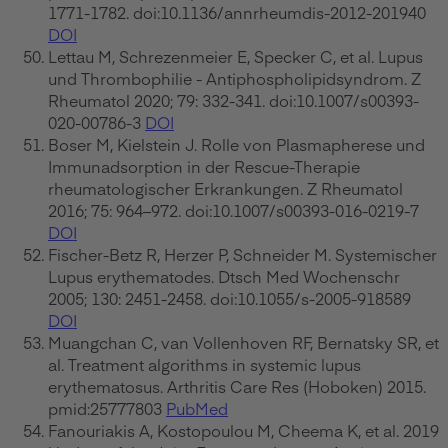
1771-1782. doi:10.1136/annrheumdis-2012-201940
DOI
Lettau M, Schrezenmeier E, Specker C, et al. Lupus
und Thrombophilie - Antiphospholipidsyndrom. Z
Rheumatol 2020; 79: 332-341. doi:10.1007/s00393-
020-00786-3
DOI
Boser M, Kielstein J. Rolle von Plasmapherese und
Immunadsorption in der Rescue-Therapie
rheumatologischer Erkrankungen. Z Rheumatol
2016; 75: 964–972. doi:10.1007/s00393-016-0219-7
DOI
Fischer-Betz R, Herzer P, Schneider M. Systemischer
Lupus erythematodes. Dtsch Med Wochenschr
2005; 130: 2451-2458. doi:10.1055/s-2005-918589
DOI
Muangchan C, van Vollenhoven RF, Bernatsky SR, et
al. Treatment algorithms in systemic lupus
erythematosus. Arthritis Care Res (Hoboken) 2015.
pmid:25777803
PubMed
Fanouriakis A, Kostopoulou M, Cheema K, et al. 2019