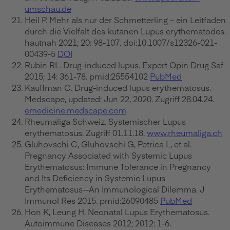
umschau.de
Heil P. Mehr als nur der Schmetterling – ein Leitfaden
durch die Vielfalt des kutanen Lupus erythematodes.
hautnah 2021; 20: 98-107. doi:10.1007/s12326-021-
00439-5
DOI
Rubin RL. Drug-induced lupus. Expert Opin Drug Saf
2015; 14: 361-78. pmid:25554102
PubMed
Kauffman C. Drug-induced lupus erythematosus.
Medscape, updated: Jun 22, 2020. Zugriff 28.04.24.
emedicine.medscape.com
Rheumaliga Schweiz. Systemischer Lupus
erythematosus. Zugriff 01.11.18.
www.rheumaliga.ch
Gluhovschi C, Gluhovschi G, Petrica L, et al.
Pregnancy Associated with Systemic Lupus
Erythematosus: Immune Tolerance in Pregnancy
and Its Deficiency in Systemic Lupus
Erythematosus--An Immunological Dilemma. J
Immunol Res 2015. pmid:26090485
PubMed
Hon K, Leung H. Neonatal Lupus Erythematosus.
Autoimmune Diseases 2012; 2012: 1-6.