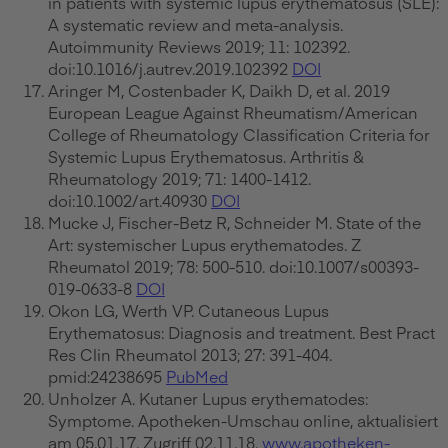
in patients with systemic lupus erythematosus (SLE):
A systematic review and meta-analysis.
Autoimmunity Reviews 2019; 11: 102392.
doi:10.1016/j.autrev.2019.102392
DOI
Aringer M, Costenbader K, Daikh D, et al. 2019
European League Against Rheumatism/American
College of Rheumatology Classification Criteria for
Systemic Lupus Erythematosus. Arthritis &
Rheumatology 2019; 71: 1400-1412.
doi:10.1002/art.40930
DOI
Mucke J, Fischer-Betz R, Schneider M. State of the
Art: systemischer Lupus erythematodes. Z
Rheumatol 2019; 78: 500-510. doi:10.1007/s00393-
019-0633-8
DOI
Okon LG, Werth VP. Cutaneous Lupus
Erythematosus: Diagnosis and treatment. Best Pract
Res Clin Rheumatol 2013; 27: 391-404.
pmid:24238695
PubMed
Unholzer A. Kutaner Lupus erythematodes:
Symptome. Apotheken-Umschau online, aktualisiert
am 05.01.17. Zugriff 02.11.18.
www.apotheken-