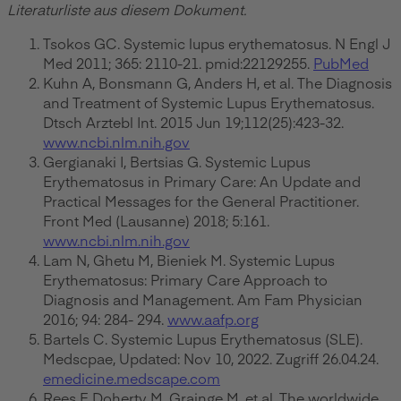
Literaturliste aus diesem Dokument.
Tsokos GC. Systemic lupus erythematosus. N Engl J
Med 2011; 365: 2110-21. pmid:22129255.
PubMed
Kuhn A, Bonsmann G, Anders H, et al. The Diagnosis
and Treatment of Systemic Lupus Erythematosus.
Dtsch Arztebl Int. 2015 Jun 19;112(25):423-32.
www.ncbi.nlm.nih.gov
Gergianaki I, Bertsias G. Systemic Lupus
Erythematosus in Primary Care: An Update and
Practical Messages for the General Practitioner.
Front Med (Lausanne) 2018; 5:161.
www.ncbi.nlm.nih.gov
Lam N, Ghetu M, Bieniek M. Systemic Lupus
Erythematosus: Primary Care Approach to
Diagnosis and Management. Am Fam Physician
2016; 94: 284- 294.
www.aafp.org
Bartels C. Systemic Lupus Erythematosus (SLE).
Medscpae, Updated: Nov 10, 2022. Zugriff 26.04.24.
emedicine.medscape.com
Rees F, Doherty M, Grainge M, et al. The worldwide