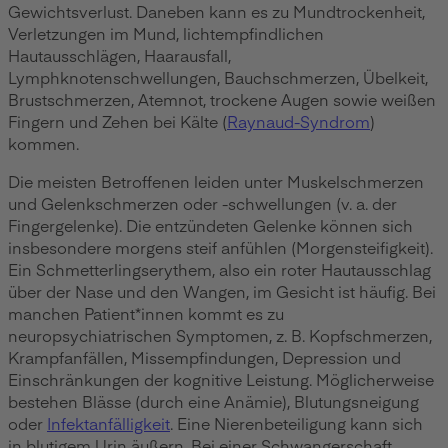
Gewichtsverlust. Daneben kann es zu Mundtrockenheit,
Verletzungen im Mund, lichtempfindlichen
Hautausschlägen, Haarausfall,
Lymphknotenschwellungen, Bauchschmerzen, Übelkeit,
Brustschmerzen, Atemnot, trockene Augen sowie weißen
Fingern und Zehen bei Kälte (
Raynaud-Syndrom
)
kommen.
Die meisten Betroffenen leiden unter Muskelschmerzen
und Gelenkschmerzen oder -schwellungen (v. a. der
Fingergelenke). Die entzündeten Gelenke können sich
insbesondere morgens steif anfühlen (Morgensteifigkeit).
Ein Schmetterlingserythem, also ein roter Hautausschlag
über der Nase und den Wangen, im Gesicht ist häufig. Bei
manchen Patient*innen kommt es zu
neuropsychiatrischen Symptomen, z. B. Kopfschmerzen,
Krampfanfällen, Missempfindungen, Depression und
Einschränkungen der kognitive Leistung. Möglicherweise
bestehen Blässe (durch eine Anämie), Blutungsneigung
oder
Infektanfälligkeit
. Eine Nierenbeteiligung kann sich
in blutigem Urin äußern. Bei einer Schwangerschaft