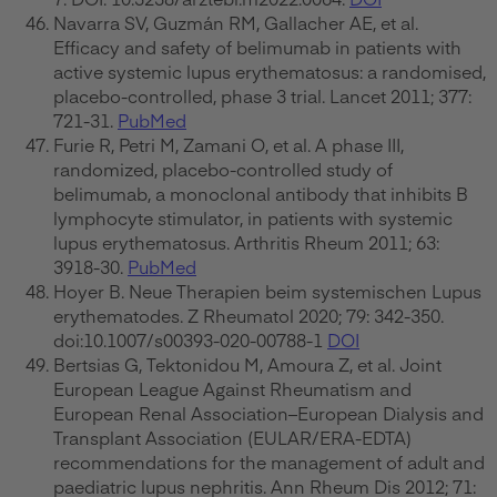
Navarra SV, Guzmán RM, Gallacher AE, et al.
Efficacy and safety of belimumab in patients with
active systemic lupus erythematosus: a randomised,
placebo-controlled, phase 3 trial. Lancet 2011; 377:
721-31.
PubMed
Furie R, Petri M, Zamani O, et al. A phase III,
randomized, placebo-controlled study of
belimumab, a monoclonal antibody that inhibits B
lymphocyte stimulator, in patients with systemic
lupus erythematosus. Arthritis Rheum 2011; 63:
3918-30.
PubMed
Hoyer B. Neue Therapien beim systemischen Lupus
erythematodes. Z Rheumatol 2020; 79: 342-350.
doi:10.1007/s00393-020-00788-1
DOI
Bertsias G, Tektonidou M, Amoura Z, et al. Joint
European League Against Rheumatism and
European Renal Association–European Dialysis and
Transplant Association (EULAR/ERA-EDTA)
recommendations for the management of adult and
paediatric lupus nephritis. Ann Rheum Dis 2012; 71: