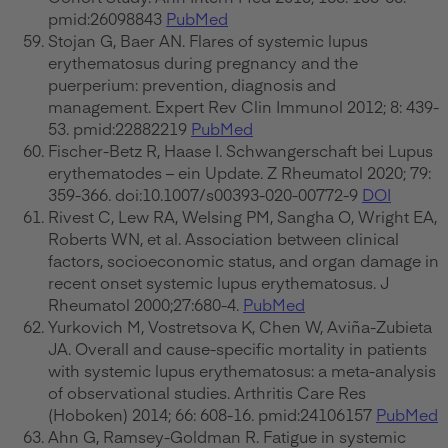
pmid:26098843
PubMed
Stojan G, Baer AN. Flares of systemic lupus
erythematosus during pregnancy and the
puerperium: prevention, diagnosis and
management. Expert Rev Clin Immunol 2012; 8: 439-
53. pmid:22882219
PubMed
Fischer-Betz R, Haase I. Schwangerschaft bei Lupus
erythematodes – ein Update. Z Rheumatol 2020; 79:
359-366. doi:10.1007/s00393-020-00772-9
DOI
Rivest C, Lew RA, Welsing PM, Sangha O, Wright EA,
Roberts WN, et al. Association between clinical
factors, socioeconomic status, and organ damage in
recent onset systemic lupus erythematosus. J
Rheumatol 2000;27:680-4.
PubMed
Yurkovich M, Vostretsova K, Chen W, Aviña-Zubieta
JA. Overall and cause-specific mortality in patients
with systemic lupus erythematosus: a meta-analysis
of observational studies. Arthritis Care Res
(Hoboken) 2014; 66: 608-16. pmid:24106157
PubMed
Ahn G, Ramsey-Goldman R. Fatigue in systemic