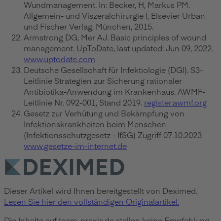
Wundmanagement. In: Becker, H, Markus PM.
Allgemein- und Viszeralchirurgie I, Elsevier Urban
und Fischer Verlag, München, 2015.
Armstrong DG, Mer AJ. Basic principles of wound
management. UpToDate, last updated: Jun 09, 2022.
www.uptodate.com
Deutsche Gesellschaft für Infektiologie (DGI). S3-
Leitlinie Strategien zur Sicherung rationaler
Antibiotika-Anwendung im Krankenhaus. AWMF-
Leitlinie Nr. 092-001, Stand 2019.
register.awmf.org
Gesetz zur Verhütung und Bekämpfung von
Infektionskrankheiten beim Menschen
(Infektionsschutzgesetz - IfSG) Zugriff 07.10.2023
www.gesetze-im-internet.de
Dieser Artikel wird Ihnen bereitgestellt von Deximed.
Lesen Sie hier den vollständigen Originalartikel.
Die Inhalte auf team-praxis.de stellen keine Empfehlung