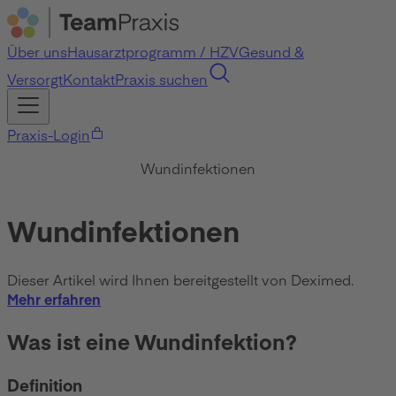
Über uns
Hausarztprogramm / HZV
Gesund &
Versorgt
Kontakt
Praxis suchen
Praxis-Login
Wundinfektionen
Wundinfektionen
Dieser Artikel wird Ihnen bereitgestellt von Deximed.
Mehr erfahren
Was ist eine Wundinfektion?
Definition