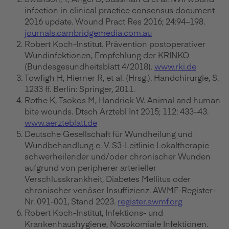
infection in clinical practice consensus document
2016 update. Wound Pract Res 2016; 24:94–198.
journals.cambridgemedia.com.au
Robert Koch-Institut. Prävention postoperativer
Wundinfektionen, Empfehlung der KRINKO
(Bundesgesundheitsblatt 4/2018).
www.rki.de
Towfigh H, Hierner R, et al. (Hrsg.). Handchirurgie, S.
1233 ff. Berlin: Springer, 2011.
Rothe K, Tsokos M, Handrick W. Animal and human
bite wounds. Dtsch Arztebl Int 2015; 112: 433–43.
www.aerzteblatt.de
Deutsche Gesellschaft für Wundheilung und
Wundbehandlung e. V. S3-Leitlinie Lokaltherapie
schwerheilender und/oder chronischer Wunden
aufgrund von peripherer arterieller
Verschlusskrankheit, Diabetes Mellitus oder
chronischer venöser Insuffizienz. AWMF-Register-
Nr. 091-001, Stand 2023.
register.awmf.org
Robert Koch-Institut, Infektions- und
Krankenhaushygiene, Nosokomiale Infektionen.