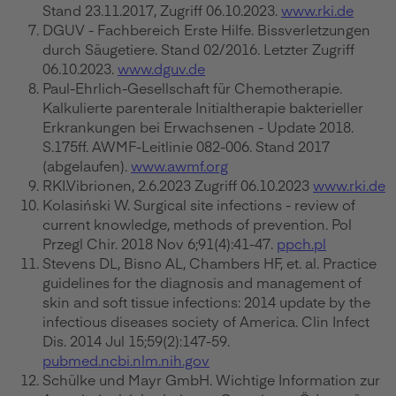
Stand 23.11.2017, Zugriff 06.10.2023.
www.rki.de
DGUV - Fachbereich Erste Hilfe. Bissverletzungen
durch Säugetiere. Stand 02/2016. Letzter Zugriff
06.10.2023.
www.dguv.de
Paul-Ehrlich-Gesellschaft für Chemotherapie.
Kalkulierte parenterale Initialtherapie bakterieller
Erkrankungen bei Erwachsenen - Update 2018.
S.175ff. AWMF-Leitlinie 082-006. Stand 2017
(abgelaufen).
www.awmf.org
RKI.Vibrionen, 2.6.2023 Zugriff 06.10.2023
www.rki.de
Kolasiński W. Surgical site infections - review of
current knowledge, methods of prevention. Pol
Przegl Chir. 2018 Nov 6;91(4):41-47.
ppch.pl
Stevens DL, Bisno AL, Chambers HF, et. al. Practice
guidelines for the diagnosis and management of
skin and soft tissue infections: 2014 update by the
infectious diseases society of America. Clin Infect
Dis. 2014 Jul 15;59(2):147-59.
pubmed.ncbi.nlm.nih.gov
Schülke und Mayr GmbH. Wichtige Information zur