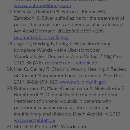
www.cochranelibrary.com
Miller AC, Rashid RM, Falzon L, Elamin EM,
Zehtabchi S. Silver sulfadiazine for the treatment of
partial-thickness burns and venous stasis ulcers. J
Am Acad Dermatol. 2012;66(5):e159–e165.
pubmed.ncbi.nlm.nih.gov
Jäger C, Reiding K, Ledig T. Herausforderung
komplexe Wunde – eine Übersicht über
Wundauflagen. Deutscher Ärzte-Verlag. Z Allg Med.
2012; 88 (7/8).
research.uni-luebeck.de
Han G, Ceilley R. Chronic Wound Healing: A Review
of Current Management and Treatments. Adv Ther.
2017; 34(3): 599–610.
www.ncbi.nlm.nih.gov
Rüttermann M, Maier-Hasselmann A, Nink-Grebe B,
Burckhardt M. Clinical Practice Guideline: Local
treatment of chronic wounds in patients with
peripheral vascular disease, chronic venous
insufficiency and diabetes. Dtsch Arztebl Int 2013.
www.aerzteblatt.de
Stozek S, Markus PM. Wunde und