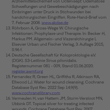
Arzneimittelsicherheit von Octenisept: Ödematöse
Schwellungen und Gewebeschädigungen nach
Einbringen unter Druck in Stichwunden bei
handchirurgischen Eingriffen. Rote-Hand-Brief vom
7. Februar 2008.
www.akdae.de
Röhrborn A, Gross-Wege W. Chirurgische
Infektionen: Prophylaxe und Therapie. In: Becker H,
Markus PM. Allgemein- und Viszeralchirurgie I,
Elsevier Urban und Fischer Verlag, 3. Auflage 2015,
S.96 f.
Deutsche Gesellschaft für Koloproktologie e.V.
(DGK). S3-Leitlinie Sinus pilonidalis.
Registernummer 081 - 009, Stand 01.06.2020.
register.awmf.org
Fernandez R, Green HL, Griffiths R, Atkinson RA,
Ellwood LJ. Water for wound cleansing. Cochrane
Database Syst Rev. 2022 Sep 14;9(9).
www.cochranelibrary.com
Vermeulen H, van Hattem JM, Storm-Versloot MN,
Ubbink DT. Topical silver for treating infected
wounds. Cochrane Database Syst Rev. 2007.