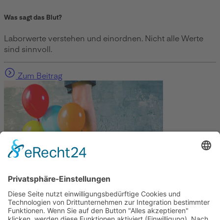
Was sagt das Blut?
Laborwerte verstehen und einordnen. Nicht alle Werte
sind sinnvoll.
Zum Beitrag
Gesundheit
Die Abnehmspritze und ihre Nebenwirkungen