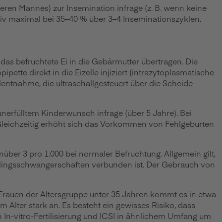
 Mannes) zur Insemination infrage (z. B. wenn keine
iv maximal bei 35–40 % über 3–4 Inseminationszyklen.
 das befruchtete Ei in die Gebärmutter übertragen. Die
ette direkt in die Eizelle injiziert (intrazytoplasmatische
lentnahme, die ultraschallgesteuert über die Scheide
t unerfülltem Kinderwunsch infrage (über 5 Jahre). Bei
. Gleichzeitig erhöht sich das Vorkommen von Fehlgeburten
ber 3 pro 1.000 bei normaler Befruchtung. Allgemein gilt,
rlingsschwangerschaften verbunden ist. Der Gebrauch von
ei Frauen der Altersgruppe unter 35 Jahren kommt es in etwa
 Alter stark an. Es besteht ein gewisses Risiko, dass
 In-vitro-Fertilisierung und ICSI in ähnlichem Umfang um