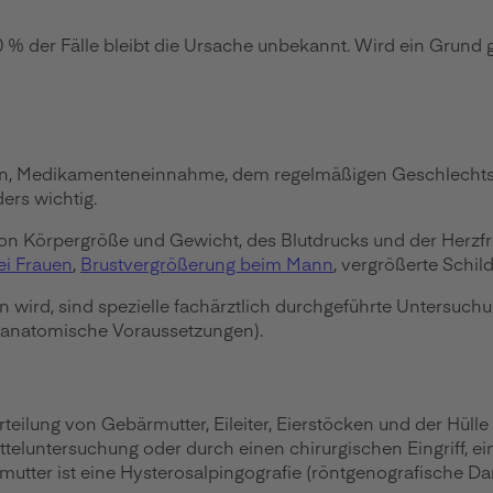
a 30 % der Fälle bleibt die Ursache unbekannt. Wird ein Grund 
n, Medikamenteneinnahme, dem regelmäßigen Geschlechtsver
ers wichtig.
von Körpergröße und Gewicht, des Blutdrucks und der Herzf
i Frauen
,
Brustvergrößerung beim Mann
, vergrößerte Schil
ird, sind spezielle fachärztlich durchgeführte Untersuch
d anatomische Voraussetzungen).
rteilung von Gebärmutter, Eileiter, Eierstöcken und der Hülle 
itteluntersuchung oder durch einen chirurgischen Eingriff, e
tter ist eine Hysterosalpingografie (röntgenografische Dars