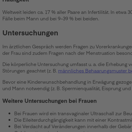
Weltweit leiden ca. 17 % aller Paare an Infertilität. In etw
Fälle beim Mann und bei 9–39 % bei beiden.
Untersuchungen
Im ärztlichen Gespräch werden Fragen zu Vorerkrankunge
der Frau sind zudem Fragen nach der Menstruation besond
Die körperliche Untersuchung umfasst u. a. die Erhebung 
Störungen geachtet (z. B.
männliches Behaarungsmuster be
Bevor eine Kinderwunschbehandlung in Erwägung gezogen w
und Mann notwendig (z. B. Spermienqualität, Eisprung un
Weitere Untersuchungen bei Frauen
Bei Frauen wird ein transvaginaler Ultraschall zur Beu
Die Eileiterdurchgängigkeit kann mit einer Kontrastm
Bei Verdacht auf Veränderungen innerhalb der Gebärmu