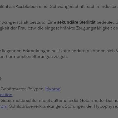
ertilität als Ausbleiben einer Schwangerschaft nach minde
hwangerschaft bestand. Eine
sekundäre Sterilität
bedeutet, d
keit der Frau bzw. die eingeschränkte Zeugungsfähigkeit d
e liegenden Erkrankungen auf. Unter anderem können sich
n hormonellen Störungen zeigen.
:
 Gebärmutter, Polypen,
Myome
)
ektion
)
der Gebärmutterschleimhaut außerhalb der Gebärmutter befin
drom
, Schilddrüsenerkrankungen, Störungen der Hypophyse