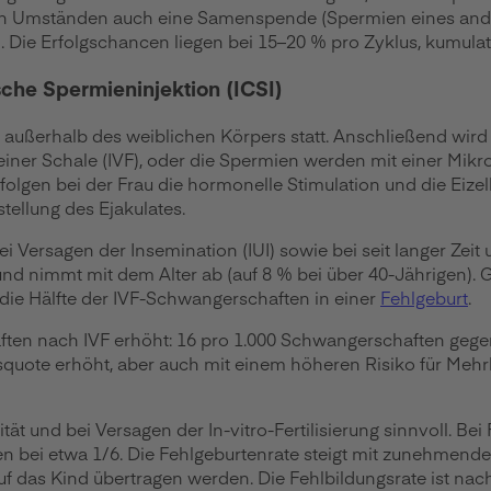
mständen auch eine Samenspende (Spermien eines anderen
Die Erfolgschancen liegen bei 15–20 % pro Zyklus, kumulat
ische Spermieninjektion (ICSI)
Eis außerhalb des weiblichen Körpers statt. Anschließend wird
ner Schale (IVF), oder die Spermien werden mit einer Mikropip
olgen bei der Frau die hormonelle Stimulation und die Eizel
stellung des Ejakulates.
 bei Versagen der Insemination (IUI) sowie bei seit langer Zei
 und nimmt mit dem Alter ab (auf 8 % bei über 40-Jährigen)
die Hälfte der IVF-Schwangerschaften in einer
Fehlgeburt
.
ten nach IVF erhöht: 16 pro 1.000 Schwangerschaften gegenü
squote erhöht, aber auch mit einem höheren Risiko für Meh
tät und bei Versagen der In-vitro-Fertilisierung sinnvoll. B
en bei etwa 1/6. Die Fehlgeburtenrate steigt mit zunehmendem
f das Kind übertragen werden. Die Fehlbildungsrate ist nach