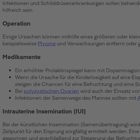
Infektionen und Schilddrüsenerkrankungen sollen behand
hilfreich sein.
Operation
Einige Ursachen können mithilfe eines größeren oder klein
beispielsweise
Myome
und Verwachsungen entfernt oder gg
Medikamente
Ein erhöhter Prolaktinspiegel kann mit Dopaminagon
Wenn die Ursache für die Kinderlosigkeit auf eine E
steigen die Chancen für eine Befruchtung und eine 
Bei
polyzystischen Ovarien
wird auch der Einsatz von
Infektionen der Samenwege des Mannes sollten mit
A
Intrauterine Insemination (IUI)
Bei der künstlichen Insemination (Samenübertragung) wir
Zeitpunkt für den Eisprung sorgfältig ermittelt werden. E
gewonnen und anschließend zur Steigerung der Befruchtun