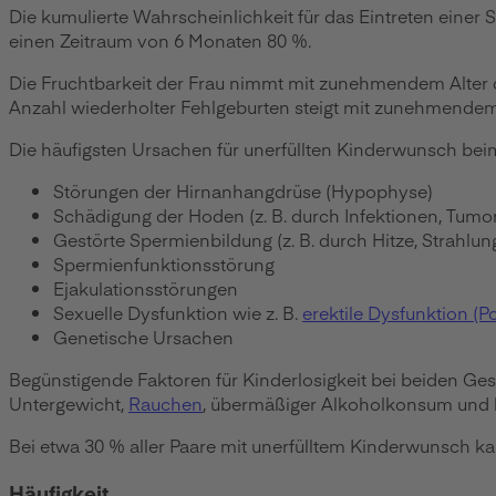
Die kumulierte Wahrscheinlichkeit für das Eintreten einer
einen Zeitraum von 6 Monaten 80 %.
Die Fruchtbarkeit der Frau nimmt mit zunehmendem Alter deu
Anzahl wiederholter Fehlgeburten steigt mit zunehmendem Alte
Die häufigsten Ursachen für unerfüllten Kinderwunsch bei
Störungen der Hirnanhangdrüse (Hypophyse)
Schädigung der Hoden (z. B. durch Infektionen, Tum
Gestörte Spermienbildung (z. B. durch Hitze, Strahlu
Spermienfunktionsstörung
Ejakulationsstörungen
Sexuelle Dysfunktion wie z. B.
erektile Dysfunktion (P
Genetische Ursachen
Begünstigende Faktoren für Kinderlosigkeit bei beiden Ge
Untergewicht,
Rauchen
, übermäßiger Alkoholkonsum und 
Bei etwa 30 % aller Paare mit unerfülltem Kinderwunsch ka
Häufigkeit