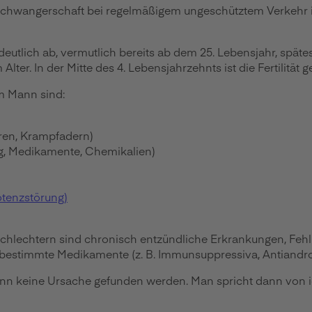
 Schwangerschaft bei regelmäßigem ungeschütztem Verkehr in 
tlich ab, vermutlich bereits ab dem 25. Lebensjahr, spätest
r. In der Mitte des 4. Lebensjahrzehnts ist die Fertilität ge
m Mann sind:
oren, Krampfadern)
ng, Medikamente, Chemikalien)
otenzstörung)
schlechtern sind chronisch entzündliche Erkrankungen, Fehl
bestimmte Medikamente (z. B. Immunsuppressiva, Antiand
nn keine Ursache gefunden werden. Man spricht dann von idi