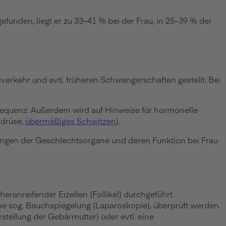
gefunden, liegt er zu 33–41 % bei der Frau, in 25–39 % der
kehr und evtl. früheren Schwangerschaften gestellt. Bei
requenz. Außerdem wird auf Hinweise für hormonelle
ddrüse,
übermäßiges Schwitzen
).
ungen der Geschlechtsorgane und deren Funktion bei Frau
heranreifender Eizellen (Follikel) durchgeführt.
ine sog. Bauchspiegelung (Laparoskopie), überprüft werden.
tellung der Gebärmutter) oder evtl. eine