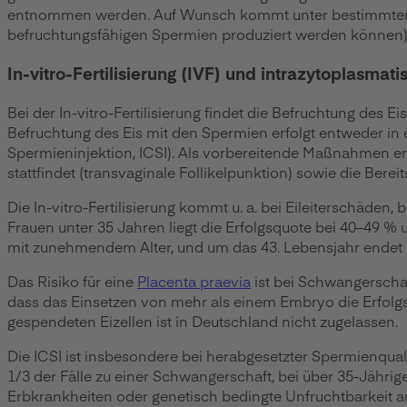
entnommen werden. Auf Wunsch kommt unter bestimmten U
befruchtungsfähigen Spermien produziert werden können). 
In-vitro-Fertilisierung (IVF) und intrazytoplasmat
Bei der In-vitro-Fertilisierung findet die Befruchtung des 
Befruchtung des Eis mit den Spermien erfolgt entweder in ei
Spermieninjektion, ICSI). Als vorbereitende Maßnahmen erf
stattfindet (transvaginale Follikelpunktion) sowie die Bereit
Die In-vitro-Fertilisierung kommt u. a. bei Eileiterschäden,
Frauen unter 35 Jahren liegt die Erfolgsquote bei 40–49 %
mit zunehmendem Alter, und um das 43. Lebensjahr endet 
Das Risiko für eine
Placenta praevia
ist bei Schwangerschaf
dass das Einsetzen von mehr als einem Embryo die Erfolg
gespendeten Eizellen ist in Deutschland nicht zugelassen.
Die ICSI ist insbesondere bei herabgesetzter Spermienquali
1/3 der Fälle zu einer Schwangerschaft, bei über 35-Jährig
Erbkrankheiten oder genetisch bedingte Unfruchtbarkeit au