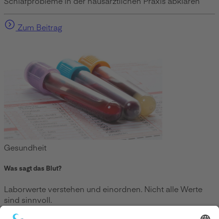
Schlafprobleme in der hausärztlichen Praxis abklären
Zum Beitrag
Gesundheit
Was sagt das Blut?
Laborwerte verstehen und einordnen. Nicht alle Werte
sind sinnvoll.