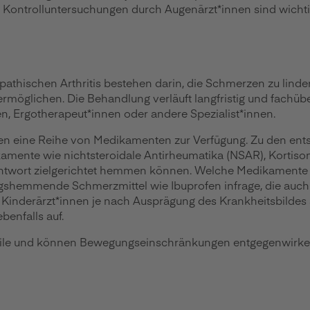
Kontrolluntersuchungen durch Augenärzt*innen sind wichtig
opathischen Arthritis bestehen darin, die Schmerzen zu linde
öglichen. Die Behandlung verläuft langfristig und fachüber
nen, Ergotherapeut*innen oder andere Spezialist*innen.
tehen eine Reihe von Medikamenten zur Verfügung. Zu den 
nte wie nichtsteroidale Antirheumatika (NSAR), Kortison
antwort zielgerichtet hemmen können. Welche Medikamente an
shemmende Schmerzmittel wie Ibuprofen infrage, die auch 
inderärzt*innen je nach Ausprägung des Krankheitsbildes
enfalls auf.
eile und können Bewegungseinschränkungen entgegenwirken.