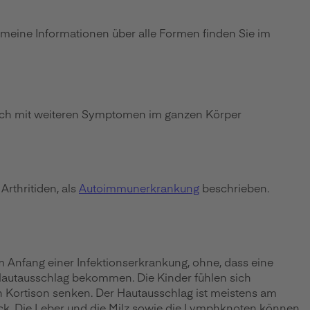
lgemeine Informationen über alle Formen finden Sie im
n auch mit weiteren Symptomen im ganzen Körper
Arthritiden, als
Autoimmunerkrankung
beschrieben.
 Anfang einer Infektionserkrankung, ohne, dass eine
n Hautausschlag bekommen. Die Kinder fühlen sich
h Kortison senken. Der Hautausschlag ist meistens am
ck. Die Leber und die Milz sowie die Lymphknoten können