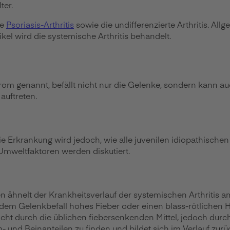
ter.
ie
Psoriasis-Arthritis
sowie die undifferenzierte Arthritis. Al
ikel wird die systemische Arthritis behandelt.
yndrom genannt, befällt nicht nur die Gelenke, sondern kan
auftreten.
ie Erkrankung wird jedoch, wie alle juvenilen idiopathischen 
 Umweltfaktoren werden diskutiert.
hnelt der Krankheitsverlauf der systemischen Arthritis am
or dem Gelenkbefall hohes Fieber oder einen blass-rötliche
cht durch die üblichen fiebersenkenden Mittel, jedoch durc
d Beinanteilen zu finden und bildet sich im Verlauf zurü