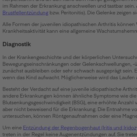
im Rahmen der Erkrankung anschwellen und tastbar sein. A
Brustfellentzündung
bzw. Peritonitis). Die Gelenke zeigen 
Alle Formen der juvenilen idiopathischen Arthritis könne
Krankheitsaktivität kann eine allgemeine Wachstumshemm
Diagnostik
In der Krankengeschichte und der körperlichen Untersuchu
Bewegungseinschränkungen oder Gelenkschwellungen, -übe
zunächst ausbleiben oder sehr schwach ausgeprägt sein. E
wenn das Kind aufwacht. Möglicherweise wird das Laufen a
Besteht der Verdacht auf eine juvenile idiopathische Arth
andere Erkrankungen können ähnliche Symptome wie die sy
Blutsenkungsgeschwindigkeit (BSG), eine erhöhte Anzahl
aber nicht beweisend für die Erkrankung. Die Entnahme v
untersuchen, können Röntgenaufnahmen oder eine Magnetre
Um eine
Entzündung der Regenbogenhaut (Iritis und Iridozy
treten in der Regel keine Augenentzündungen auf. Sie trete