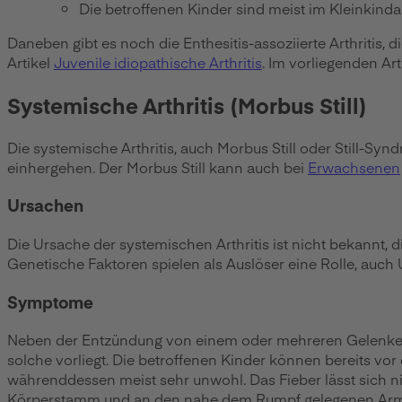
Die betroffenen Kinder sind meist im Kleinkindal
Daneben gibt es noch die Enthesitis-assoziierte Arthritis, d
Artikel
Juvenile idiopathische Arthritis
. Im vorliegenden Art
Systemische Arthritis (Morbus Still)
Die systemische Arthritis, auch Morbus Still oder Still-S
einhergehen. Der Morbus Still kann auch bei
Erwachsenen
Ursachen
Die Ursache der systemischen Arthritis ist nicht bekannt, d
Genetische Faktoren spielen als Auslöser eine Rolle, auch
Symptome
Neben der Entzündung von einem oder mehreren Gelenken ä
solche vorliegt. Die betroffenen Kinder können bereits v
währenddessen meist sehr unwohl. Das Fieber lässt sich ni
Körperstamm und an den nahe dem Rumpf gelegenen Arm- un