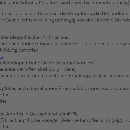
thischer Arthritis. Mädchen sind zwei- bis dreimal so häufig
thritis, die sich in Bezug auf die Symptome, die Behandlung
e Geschlechtsverteilung abhängig von der Unterart. Die wi
ler idiopathischer Arthritis aus.
ndern auch andere Organe wie das Herz, die Leber, die Lung
 häufig betroffen.
is
niler idiopathischer Arthritis verantwortlich.
lenke betroffen sind (poly = viele).
 einigen anderen rheumatischen Erkrankungen klassischerweise
.
ibt es auch die seltenere Rheumafaktor-positive bzw. seropo
ffen.
ter.
en Arthritis in Deutschland mit 49 %.
Erkrankung 4 oder weniger Gelenke betroffen sind (oligo = 
ffen.