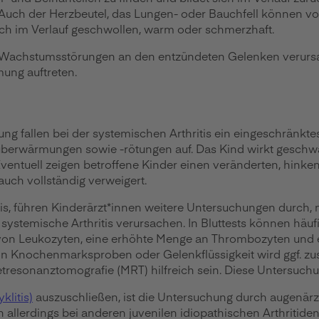
uch der Herzbeutel, das Lungen- oder Bauchfell können von
sich im Verlauf geschwollen, warm oder schmerzhaft.
n Wachstumsstörungen an den entzündeten Gelenken verursac
ung auftreten.
ng fallen bei der systemischen Arthritis ein eingeschränkt
rwärmungen sowie -rötungen auf. Das Kind wirkt geschwäc
ventuell zeigen betroffene Kinder einen veränderten, hink
uch vollständig verweigert.
ritis, führen Kinderärzt*innen weitere Untersuchungen durch
stemische Arthritis verursachen. In Bluttests können häuf
 von Leukozyten, eine erhöhte Menge an Thrombozyten und 
on Knochenmarksproben oder Gelenkflüssigkeit wird ggf. zu
sonanztomografie (MRT) hilfreich sein. Diese Untersuchun
klitis)
auszuschließen, ist die Untersuchung durch augenärztl
n allerdings bei anderen juvenilen idiopathischen Arthritide