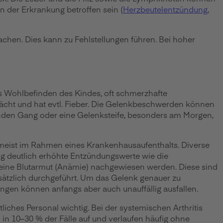
 der Erkrankung betroffen sein (
Herzbeutelentzündung
,
hen. Dies kann zu Fehlstellungen führen. Bei hoher
es Wohlbefinden des Kindes, oft schmerzhafte
ht und hat evtl. Fieber. Die Gelenkbeschwerden können
enden Gang oder eine Gelenksteife, besonders am Morgen,
, meist im Rahmen eines Krankenhausaufenthalts. Diverse
ig deutlich erhöhte Entzündungswerte wie die
eine Blutarmut (Anämie) nachgewiesen werden. Diese sind
sätzlich durchgeführt. Um das Gelenk genauer zu
gen können anfangs aber auch unauffällig ausfallen.
iches Personal wichtig. Bei der systemischen Arthritis
n in 10–30 % der Fälle auf und verlaufen häufig ohne