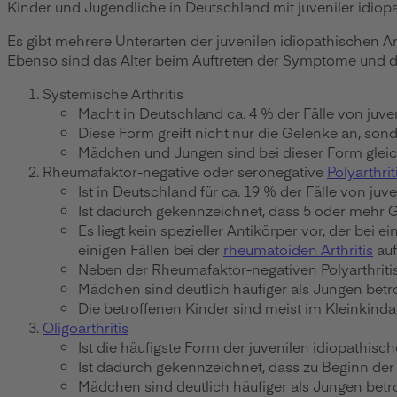
Kinder und Jugendliche in Deutschland mit juveniler idiopa
Es gibt mehrere Unterarten der juvenilen idiopathischen Ar
Ebenso sind das Alter beim Auftreten der Symptome und di
Systemische Arthritis
Macht in Deutschland ca. 4 % der Fälle von juveni
Diese Form greift nicht nur die Gelenke an, so
Mädchen und Jungen sind bei dieser Form gleich
Rheumafaktor-negative oder seronegative
Polyarthrit
Ist in Deutschland für ca. 19 % der Fälle von juve
Ist dadurch gekennzeichnet, dass 5 oder mehr Ge
Es liegt kein spezieller Antikörper vor, der bei
einigen Fällen bei der
rheumatoiden Arthritis
auf
Neben der Rheumafaktor-negativen Polyarthritis g
Mädchen sind deutlich häufiger als Jungen betro
Die betroffenen Kinder sind meist im Kleinkindal
Oligoarthritis
Ist die häufigste Form der juvenilen idiopathisch
Ist dadurch gekennzeichnet, dass zu Beginn der 
Mädchen sind deutlich häufiger als Jungen betro