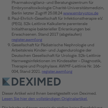
Pharmakovigilanz- und Beratungszentrum für
Embryonaltoxikologie Charité-Universitätsmedizin,
Berlin letzter Zugriff 25.08.24
www.embryotox.de
Paul-Ehrlich-Gesellschaft für Infektionstherapie e.V.
(PEG). S2k-Leitlinie Kalkulierte parenterale
Initialtherapie bakterieller Erkrankungen bei
Erwachsenen. Stand 2017 (abgelaufen)
register.awmf.org
Gesellschaft für Pädiatrische Nephrologie und
Arbeitskreis Kinder- und Jugendurologie der
Deutschen Gesellschaft für Urologie. S2k-Leitlinie
Harnwegsinfektionen im Kindesalter – Diagnostik,
Therapie und Prophylaxe. AWMF-Leitlinie Nr. 166-
004, Stand 2021.
register.awmf.org
Dieser Artikel wird Ihnen bereitgestellt von Deximed.
Lesen Sie hier den vollständigen Originalartikel.
Die Inhalte auf team-praxis.de stellen keine Empfehlung