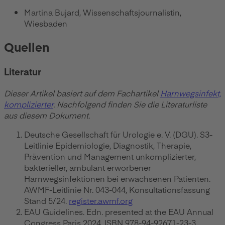
Martina Bujard, Wissenschaftsjournalistin,
Wiesbaden
Quellen
Literatur
Dieser Artikel basiert auf dem Fachartikel
Harnwegsinfekt,
komplizierter
. Nachfolgend finden Sie die Literaturliste
aus diesem Dokument.
Deutsche Gesellschaft für Urologie e. V. (DGU). S3-
Leitlinie Epidemiologie, Diagnostik, Therapie,
Prävention und Management unkomplizierter,
bakterieller, ambulant erworbener
Harnwegsinfektionen bei erwachsenen Patienten.
AWMF-Leitlinie Nr. 043-044, Konsultationsfassung
Stand 5/24.
register.awmf.org
EAU Guidelines. Edn. presented at the EAU Annual
Congress Paris 2024. ISBN 978-94-92671-23-3.