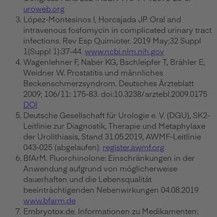
uroweb.org
López-Montesinos I, Horcajada JP. Oral and
intravenous fosfomycin in complicated urinary tract
infections. Rev Esp Quimioter. 2019 May;32 Suppl
1(Suppl 1):37-44.
www.ncbi.nlm.nih.gov
Wagenlehner F, Naber KG, Bschleipfer T, Brähler E,
Weidner W. Prostatitis und männliches
Beckenschmerzsyndrom. Deutsches Ärzteblatt
2009; 106/11: 175-83. doi:10.3238/arztebl.2009.0175
DOI
Deutsche Gesellschaft für Urologie e. V. (DGU), SK2-
Leitlinie zur Diagnostik, Therapie und Metaphylaxe
der Urolithiasis, Stand 31.05.2019, AWMF-Leitlinie
043-025 (abgelaufen).
register.awmf.org
BfArM. Fluorchinolone: Einschränkungen in der
Anwendung aufgrund von möglicherweise
dauerhaften und die Lebensqualität
beeinträchtigenden Nebenwirkungen 04.08.2019
www.bfarm.de
Embryotox.de. Informationen zu Medikamenten: