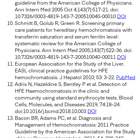
guideline from the American College of Physicians.
Ann Intern Med 2005 Oct 4;143(7):517-21. doi:
10.7326/0003-4819-143-7-200510040-00010
DOI
Schmitt B, Golub R, Green R. Screening primary
care patients for hereditary hemochromatosis with
transferrin saturation and serum ferritin level:
systematic review for the American College of
Physicians. Ann Intern Med 2005;143(7):522-36. doi:
10.7326/0003-4819-143-7-200510040-00011
DOI
European Association for the Study of the Liver.
EASL clinical practice guidelines for HFE
hemochromatosis. J Hepatol 2010; 53: 3-22.
PubMed
Adris N, Hazeldine S, Bentley P et al. Detection of
HFE Haemochromatosis in the clinic and
community using standard erythrocyte tests. Blood
Cells, Molecules, and Diseases 2019; 74:18–24.
doi:10.1016/j.bcmd.2018.10.003
DOI
Bacon BR, Adams PC, et al. Diagnosis and
Management of Hemochromatosis: 2011 Practice
Guideline by the American Association for the Study
of Liver Diseases. Hepatology 2011; 54: 328-343.