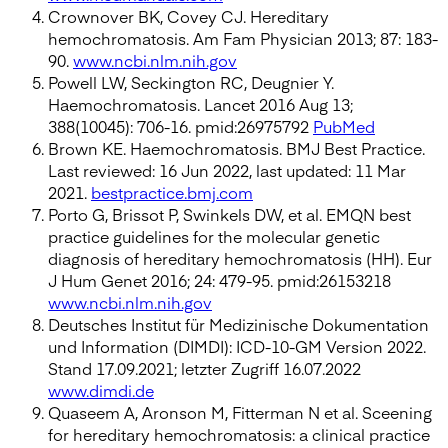
Crownover BK, Covey CJ. Hereditary
hemochromatosis. Am Fam Physician 2013; 87: 183-
90.
www.ncbi.nlm.nih.gov
Powell LW, Seckington RC, Deugnier Y.
Haemochromatosis. Lancet 2016 Aug 13;
388(10045): 706-16. pmid:26975792
PubMed
Brown KE. Haemochromatosis. BMJ Best Practice.
Last reviewed: 16 Jun 2022, last updated: 11 Mar
2021.
bestpractice.bmj.com
Porto G, Brissot P, Swinkels DW, et al. EMQN best
practice guidelines for the molecular genetic
diagnosis of hereditary hemochromatosis (HH). Eur
J Hum Genet 2016; 24: 479-95. pmid:26153218
www.ncbi.nlm.nih.gov
Deutsches Institut für Medizinische Dokumentation
und Information (DIMDI): ICD-10-GM Version 2022.
Stand 17.09.2021; letzter Zugriff 16.07.2022
www.dimdi.de
Quaseem A, Aronson M, Fitterman N et al. Sceening
for hereditary hemochromatosis: a clinical practice