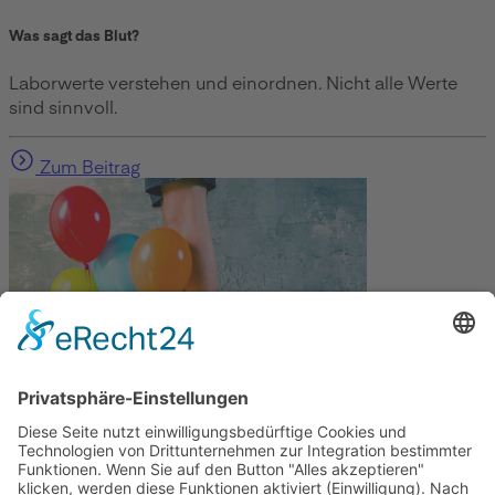
Was sagt das Blut?
Laborwerte verstehen und einordnen. Nicht alle Werte
sind sinnvoll.
Zum Beitrag
Gesundheit
Die Abnehmspritze und ihre Nebenwirkungen