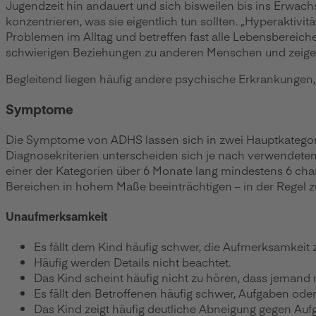
Jugendzeit hin andauert und sich bisweilen bis ins Erwachs
konzentrieren, was sie eigentlich tun sollten. „Hyperaktivi
Problemen im Alltag und betreffen fast alle Lebensbereich
schwierigen Beziehungen zu anderen Menschen und zeigen i
Begleitend liegen häufig andere psychische Erkrankungen
Symptome
Die Symptome von ADHS lassen sich in zwei Hauptkategori
Diagnosekriterien unterscheiden sich je nach verwendete
einer der Kategorien über 6 Monate lang mindestens 6 ch
Bereichen in hohem Maße beeinträchtigen – in der Regel z
Unaufmerksamkeit
Es fällt dem Kind häufig schwer, die Aufmerksamkeit 
Häufig werden Details nicht beachtet.
Das Kind scheint häufig nicht zu hören, dass jemand 
Es fällt den Betroffenen häufig schwer, Aufgaben oder 
Das Kind zeigt häufig deutliche Abneigung gegen Aufg