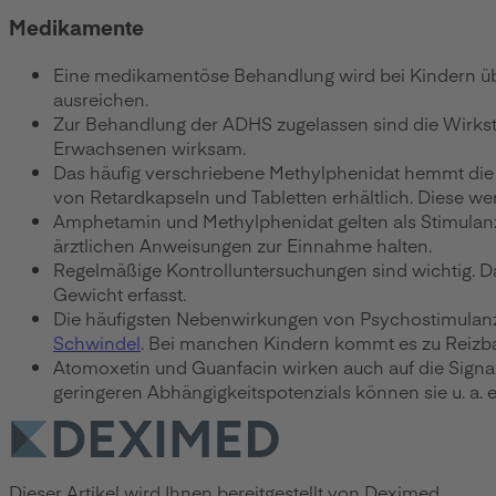
Medikamente
Eine medikamentöse Behandlung wird bei Kindern ü
ausreichen.
Zur Behandlung der ADHS zugelassen sind die Wirkst
Erwachsenen wirksam.
Das häufig verschriebene Methylphenidat hemmt die
von Retardkapseln und Tabletten erhältlich. Diese we
Amphetamin und Methylphenidat gelten als Stimulanz
ärztlichen Anweisungen zur Einnahme halten.
Regelmäßige Kontrolluntersuchungen sind wichtig. 
Gewicht erfasst.
Die häufigsten Nebenwirkungen von Psychostimulanzi
Schwindel
. Bei manchen Kindern kommt es zu Reizba
Atomoxetin und Guanfacin wirken auch auf die Signal
geringeren Abhängigkeitspotenzials können sie u. a. 
Dieser Artikel wird Ihnen bereitgestellt von Deximed.