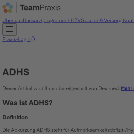
Über uns
Hausarztprogramm / HZV
Gesund & Versorgt
Kont
Praxis-Login
ADHS
Dieser Artikel wird Ihnen bereitgestellt von Deximed.
Mehr 
Was ist ADHS?
Definition
Die Abkürzung ADHS steht für Aufmerksamkeitsdefizit-/Hyper