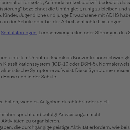
enenalter fortsetzt. „Aufmerksamkeitsdefizit“ bedeutet, dass
tätsstörung“ bezeichnet die Unfähigkeit, ruhig zu bleiben un
e. Kinder, Jugendliche und junge Erwachsene mit ADHS haben
n der Schule oder bei der Arbeit schlechte Leistungen.
,
Schlafstörungen
, Lernschwierigkeiten oder Störungen des S
en einteilen: Unaufmerksamkeit/Konzentrationsschwierigkei
m Klassifikationssystem (ICD-10 oder DSM-5). Normalerweis
arakteristische Symptome aufweist. Diese Symptome müssen 
u Hause und in der Schule.
zu halten, wenn es Aufgaben durchführt oder spielt.
mit ihm spricht und befolgt Anweisungen nicht.
Aktivitäten zu organisieren.
aben, die durchgängige geistige Aktivität erfordern, wie be