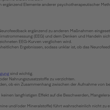
n ergänzend Elemente anderer psychotherapeutischer Meth
n Neurofeedback ergänzend zu anderen Maßnahmen eingeset
Hirnstrommessung (EEG) und dem Denken und Handeln sichtba
ezeichneten EEG-Kurven verglichen wird.
nheitlichen Ergebnissen, sodass unklar ist, ob das Neuro
gung
sind wichtig.
 oder Nahrungszusatzstoffe zu verzichten.
inden, ob ein Zusammenhang zwischen der Aufnahme von b
 keinen langfristigen Effekt auf die Beschwerden, Mangeler
ne und/oder Mineralstoffe) führt wahrscheinlich nicht zu