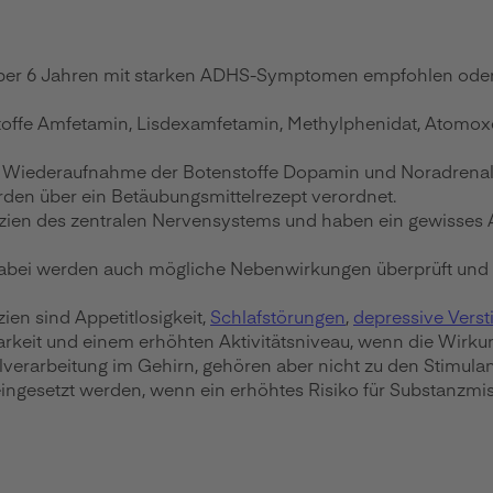
ber 6 Jahren mit starken ADHS-Symptomen empfohlen oder
offe Amfetamin, Lisdexamfetamin, Methylphenidat, Atomoxet
 Wiederaufnahme der Botenstoffe Dopamin und Noradrenalin
rden über ein Betäubungsmittelrezept verordnet.
ien des zentralen Nervensystems und haben ein gewisses Ab
Dabei werden auch mögliche Nebenwirkungen überprüft und 
en sind Appetitlosigkeit,
Schlafstörungen
,
depressive Vers
rkeit und einem erhöhten Aktivitätsniveau, wenn die Wirk
verarbeitung im Gehirn, gehören aber nicht zu den Stimula
eingesetzt werden, wenn ein erhöhtes Risiko für Substanzmi