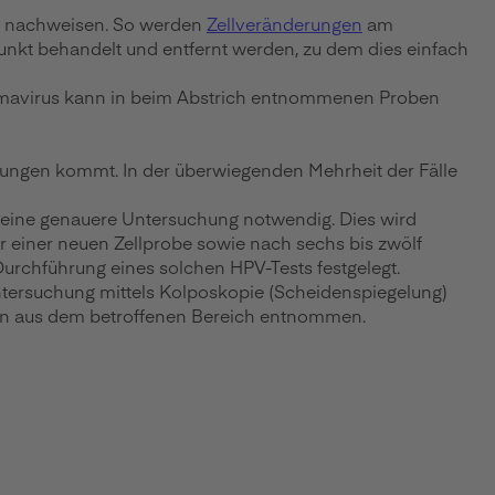
en nachweisen. So werden
Zellveränderungen
am
unkt behandelt und entfernt werden, zu dem dies einfach
llomavirus kann in beim Abstrich entnommenen Proben
nderungen kommt. In der überwiegenden Mehrheit der Fälle
s eine genauere Untersuchung notwendig. Dies wird
r einer neuen Zellprobe sowie nach sechs bis zwölf
 Durchführung eines solchen HPV-Tests festgelegt.
Untersuchung mittels Kolposkopie (Scheidenspiegelung)
en aus dem betroffenen Bereich entnommen.