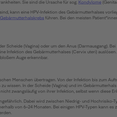
ankheiten. Sie sind die Ursache für sog.
Kondylome
(Genita
ind, kann eine HPV-Infektion des Gebärmutterhalses vorlie
Gebärmutterhalskrebs
führen. Bei den meisten Patient*inn
 der Scheide (Vagina) oder um den Anus (Darmausgang). B
 Infektion des Gebärmutterhalses (Cervix uteri) auslösen. 
t bloßem Auge erkennbar.
wischen Menschen übertragen. Von der Infektion bis zum Au
zu wissen. In der Scheide (Vagina) und im Gebärmutterhals (
nicht zwangsläufig von ihrer Infektion, selbst wenn diese E
ungefährlich. Dabei wird zwischen Niedrig- und Hochrisiko-
nnerhalb von 6–24 Monaten. Bei einigen HPV-Typen kann es
erden.