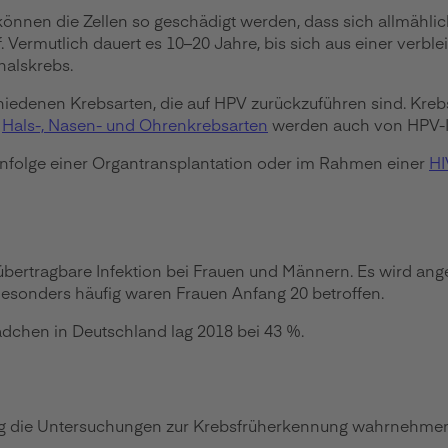
können die Zellen so geschädigt werden, dass sich allmähli
. Vermutlich dauert es 10–20 Jahre, bis sich aus einer verb
halskrebs.
chiedenen Krebsarten, die auf HPV zurückzuführen sind. Kr
e
Hals-, Nasen- und Ohrenkrebsarten
werden auch von HPV-In
infolge einer Organtransplantation oder im Rahmen einer
HI
 übertragbare Infektion bei Frauen und Männern. Es wird an
Besonders häufig waren Frauen Anfang 20 betroffen.
dchen in Deutschland lag 2018 bei 43 %.
ßig die Untersuchungen zur Krebsfrüherkennung wahrnehmen