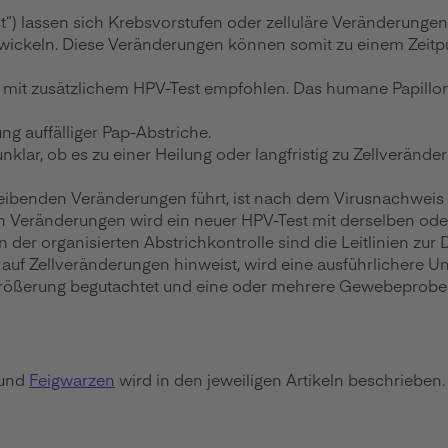
t
“
) lassen sich Krebsvorstufen oder zelluläre Veränderung
twickeln. Diese Veränderungen können somit zu einem Zeitp
rich mit zusätzlichem HPV-Test empfohlen. Das humane Papi
ng auffälliger Pap-Abstriche.
 unklar, ob es zu einer Heilung oder langfristig zu Zellverä
bleibenden Veränderungen führt, ist nach dem Virusnachwei
en Veränderungen wird ein neuer HPV-Test mit derselben ode
der organisierten Abstrichkontrolle sind die Leitlinien zur
 auf Zellveränderungen hinweist, wird eine ausführlichere 
größerung begutachtet und eine oder mehrere Gewebeprob
und
Feigwarzen
wird in den jeweiligen Artikeln beschrieben.