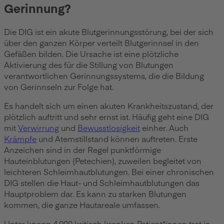
Gerinnung?
Die DIG ist ein akute Blutgerinnungsstörung, bei der sich
über den ganzen Körper verteilt Blutgerinnsel in den
Gefäßen bilden. Die Ursache ist eine plötzliche
Aktivierung des für die Stillung von Blutungen
verantwortlichen Gerinnungssystems, die die Bildung
von Gerinnseln zur Folge hat.
Es handelt sich um einen akuten Krankheitszustand, der
plötzlich auftritt und sehr ernst ist. Häufig geht eine DIG
mit
Verwirrung
und
Bewusstlosigkeit
einher. Auch
Krämpfe
und Atemstillstand können auftreten. Erste
Anzeichen sind in der Regel punktförmige
Hauteinblutungen (Petechien), zuweilen begleitet von
leichteren Schleimhautblutungen. Bei einer chronischen
DIG stellen die Haut- und Schleimhautblutungen das
Hauptproblem dar. Es kann zu starken Blutungen
kommen, die ganze Hautareale umfassen.
Unter knapp 4.000 kritisch kranken Patient*innen trat in