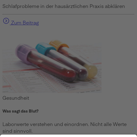
Schlafprobleme in der hausärztlichen Praxis abklären
Zum Beitrag
Gesundheit
Was sagt das Blut?
Laborwerte verstehen und einordnen. Nicht alle Werte
sind sinnvoll.