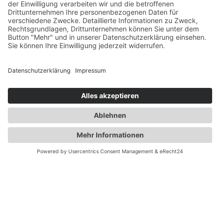
Gesundheit
Die Abnehmspritze und ihre Nebenwirkungen
Mit Ozempic mühelos zum Wunschgewicht? Lieber nicht
Zum Beitrag
TeamPraxis
ist das Portal der hausärztlichen Praxen in
Deutschland. Denn Gesundheit ist Teamsache.
Praxissuche
Hausärztliche Praxen
Hausarztprogramm /
HZV
Gesundheitsinformationen
Kontakt
Praxis-Login
Impressum
Datenschutz
Haftungsausschluss
Cookie-