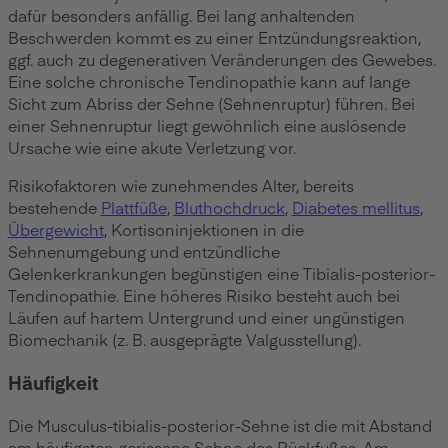
dafür besonders anfällig. Bei lang anhaltenden
Beschwerden kommt es zu einer Entzündungsreaktion,
ggf. auch zu degenerativen Veränderungen des Gewebes.
Eine solche chronische Tendinopathie kann auf lange
Sicht zum Abriss der Sehne (Sehnenruptur) führen. Bei
einer Sehnenruptur liegt gewöhnlich eine auslösende
Ursache wie eine akute Verletzung vor.
Risikofaktoren wie zunehmendes Alter, bereits
bestehende
Plattfüße
,
Bluthochdruck
,
Diabetes mellitus
,
Übergewicht
, Kortisoninjektionen in die
Sehnenumgebung und entzündliche
Gelenkerkrankungen begünstigen eine Tibialis-posterior-
Tendinopathie. Eine höheres Risiko besteht auch bei
Läufen auf hartem Untergrund und einer ungünstigen
Biomechanik (z. B. ausgeprägte Valgusstellung).
Häufigkeit
Die Musculus-tibialis-posterior-Sehne ist die mit Abstand
am häufigsten gerissene Sehne des Rückfußes. Am