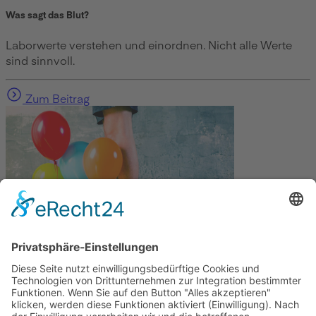
Was sagt das Blut?
Laborwerte verstehen und einordnen. Nicht alle Werte
sind sinnvoll.
Zum Beitrag
Gesundheit
Die Abnehmspritze und ihre Nebenwirkungen