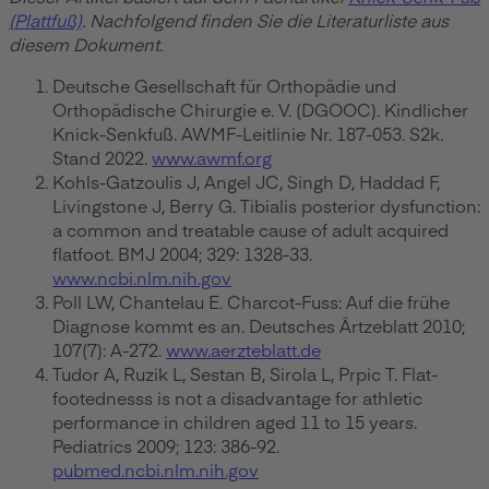
(Plattfuß)
. Nachfolgend finden Sie die Literaturliste aus
diesem Dokument.
Deutsche Gesellschaft für Orthopädie und
Orthopädische Chirurgie e. V. (DGOOC). Kindlicher
Knick-Senkfuß. AWMF-Leitlinie Nr. 187-053. S2k.
Stand 2022.
www.awmf.org
Kohls-Gatzoulis J, Angel JC, Singh D, Haddad F,
Livingstone J, Berry G. Tibialis posterior dysfunction:
a common and treatable cause of adult acquired
flatfoot. BMJ 2004; 329: 1328-33.
www.ncbi.nlm.nih.gov
Poll LW, Chantelau E. Charcot-Fuss: Auf die frühe
Diagnose kommt es an. Deutsches Ärtzeblatt 2010;
107(7): A-272.
www.aerzteblatt.de
Tudor A, Ruzik L, Sestan B, Sirola L, Prpic T. Flat-
footednesss is not a disadvantage for athletic
performance in children aged 11 to 15 years.
Pediatrics 2009; 123: 386-92.
pubmed.ncbi.nlm.nih.gov