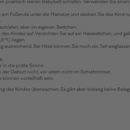
em praktisch leeren Babybett schlafen. Verwenden Sie einen 
e am Fußende unter die Matratze und decken Sie das Kind nur
.
schlafen, aber im eigenen Bettchen.
s Kindes auf. Verzichten Sie auf ein Halskettchen, und gebe
8 °C liegen.
 ausreichend. Bei Hitze können Sie noch ein Teil weglassen
e.
 in die pralle Sonne.
er Geburt nicht, vor allem nicht im Schlafzimmer.
 können vorteilhaft sein.
g des Kindes überwachen. Es gibt aber bislang keine Belege 
g