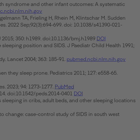
ath syndrome and other infant outcomes: A systematic
.ncbi.nlm.nih.gov
gelmann TA, Frieling H, Rhein M, Klintschar M. Sudden
es. 2022 Sep;92(3):694-699. doi: 10.1038/s41390-021-
 2015; 350: h1989. doi:10.1136/bmj.h1989
DOI
 sleeping position and SIDS. J Paediatr Child Health 1991;
dy. Lancet 2004; 363: 185-91.
pubmed.ncbi.nlm.nih.gov
n they sleep prone. Pediatrics 2011; 127: e558-65.
es. 2023; 94: 1273-1277.
PubMed
2014. doi:10.1542/peds.2014-0401
DOI
sleeping in cribs, adult beds, and other sleeping locations
o change: case-control study of SIDS in south west