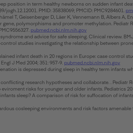
sleep position in term healthy newborns on sudden infant de
.7189/jogh.12.12001. PMID: 35838069; PMCID: PMC9284601.
pmc
hämel T, Geisenberger D, Läer K, Vennemann B, Albers A, En
er gene, polymorphisms and promoter methylation. Pediatr R
: PMC9556327.
pubmed.ncbi.nlm.nih.gov
yndrome and advice for safe sleeping. Clinical review. BMJ
control studies investigating the relationship between prone
lained infant death in 20 regions in Europe: case control stu
 Engl J Med 2004; 351: 957-9.
pubmed.ncbi.nlm.nih.gov
ation is depressed during sleep in healthy term infants whe
conflicting research hypotheses and collaborate. . Pediatr R
 eviroment risks for younger and older infants. Pediatrics 
ants sleep? A comparison of risk for suffocation of infants 
ardous cosleeping environments and risk factors amenable t