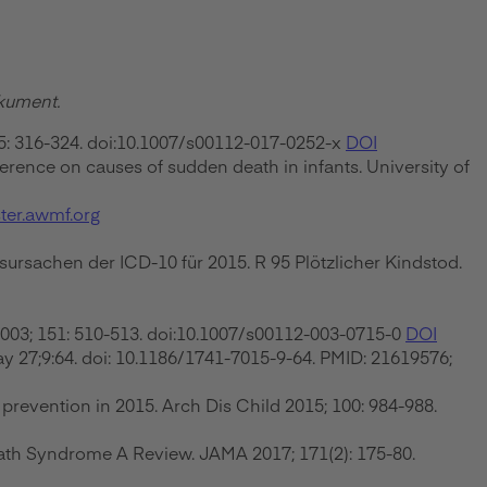
okument.
5: 316-324. doi:10.1007/s00112-017-0252-x
DOI
ence on causes of sudden death in infants. University of
ster.awmf.org
rsachen der ICD-10 für 2015. R 95 Plötzlicher Kindstod.
003; 151: 510-513. doi:10.1007/s00112-003-0715-0
DOI
 27;9:64. doi: 10.1186/1741-7015-9-64. PMID: 21619576;
prevention in 2015. Arch Dis Child 2015; 100: 984-988.
ath Syndrome A Review. JAMA 2017; 171(2): 175-80.