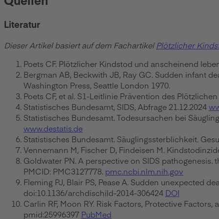
Literatur
Dieser Artikel basiert auf dem Fachartikel
Plötzlicher Kinds
Poets CF. Plötzlicher Kindstod und anscheinend lebe
Bergman AB, Beckwith JB, Ray GC. Sudden infant deat
Washington Press, Seattle London 1970.
Poets CF, et al. S1-Leitlinie Prävention des Plötzlich
Statistisches Bundesamt, SIDS, Abfrage 21.12.2024
ww
Statistisches Bundesamt. Todesursachen bei Säugling
www.destatis.de
Statistisches Bundesamt. Säuglingssterblichkeit. Ges
Vennemann M, Fischer D, Findeisen M. Kindstodinzide
Goldwater PN. A perspective on SIDS pathogenesis. t
PMCID: PMC3127778.
pmc.ncbi.nlm.nih.gov
Fleming PJ, Blair PS, Pease A. Sudden unexpected deat
doi:10.1136/archdischild-2014-306424
DOI
Carlin RF, Moon RY. Risk Factors, Protective Factor
pmid:25996397
PubMed