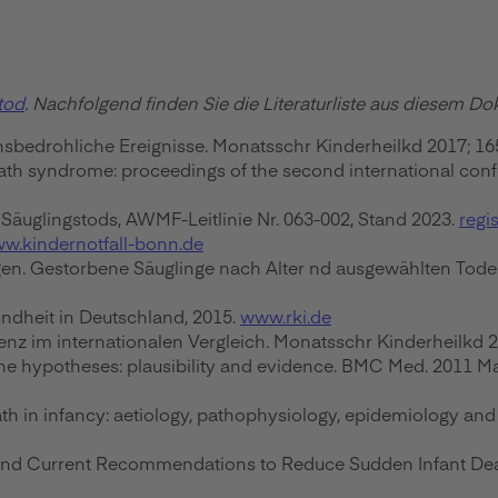
tod
. Nachfolgend finden Sie die Literaturliste aus diesem D
nsbedrohliche Ereignisse. Monatsschr Kinderheilkd 2017; 16
h syndrome: proceedings of the second international confer
en Säuglingstods, AWMF-Leitlinie Nr. 063-002, Stand 2023.
regi
w.kindernotfall-bonn.de
en. Gestorbene Säuglinge nach Alter nd ausgewählten Todesu
undheit in Deutschland, 2015.
www.rki.de
nz im internationalen Vergleich. Monatsschr Kinderheilkd 2
he hypotheses: plausibility and evidence. BMC Med. 2011 May
h in infancy: aetiology, pathophysiology, epidemiology and 
s, and Current Recommendations to Reduce Sudden Infant De