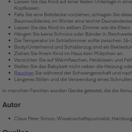
Lassen Sie das Kind auf einer festen Unterlage in ein
Kopfkissen.
Falls Sie eine Bettdecke vorziehen, schlagen Sie dies
Baumwolldecke, im Winter eine leichte Daunendecke
Lassen Sie das Kind im selben Zimmer wie die Eltern 
Hängen Sie keine Schnüre oder Bänder in Reichweite de
Die Temperatur im Schlafzimmer sollte zwischen 16–1
Body/Unterhemd und Schlafanzug sind als Bekleidung
Ziehen Sie Ihrem Kind im Haus kein Mützchen an.
Verzichten Sie auf Wärmflaschen, Heizkissen und Fell
Stellen Sie das Babybett nicht neben die Heizung oder
Rauchen
Sie während der Schwangerschaft und nach d
Längeres Stillen und die Verwendung eines Schnullers
In manchen Familien wurden Geräte getestet, die die Atmun
Autor
Claus Peter Simon, Wissenschaftsjournalist, Hambur
Quellen