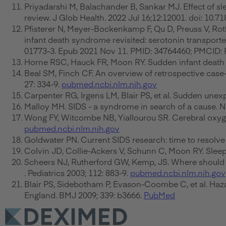
Priyadarshi M, Balachander B, Sankar MJ. Effect of 
review. J Glob Health. 2022 Jul 16;12:12001. doi: 10
Pfisterer N, Meyer-Bockenkamp F, Qu D, Preuss V, Rot
infant death syndrome revisited: serotonin transport
01773-3. Epub 2021 Nov 11. PMID: 34764460; PMCID
Horne RSC, Hauck FR, Moon RY. Sudden infant death s
Beal SM, Finch CF. An overview of retrospective case-
27: 334-9.
pubmed.ncbi.nlm.nih.gov
Carpenter RG, Irgens LM, Blair PS, et al. Sudden unexp
Malloy MH. SIDS - a syndrome in search of a cause. N
Wong FY, Witcombe NB, Yiallourou SR. Cerebral oxygen
pubmed.ncbi.nlm.nih.gov
Goldwater PN. Current SIDS research: time to resolve 
Colvin JD, Collie-Ackers V, Schunn C, Moon RY. Sleep
Scheers NJ, Rutherford GW, Kemp, JS. Where should inf
. Pediatrics 2003; 112: 883-9.
pubmed.ncbi.nlm.nih.gov
Blair PS, Sidebotham P, Evason-Coombe C, et al. Haz
England. BMJ 2009; 339: b3666.
PubMed