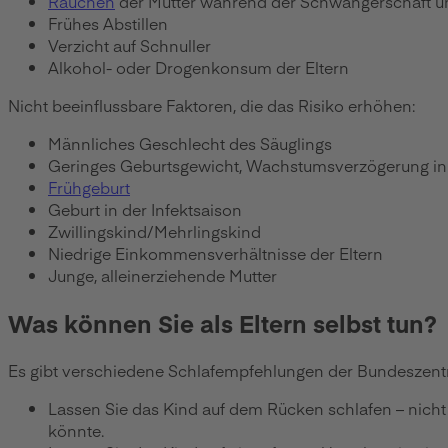
Rauchen
der Mutter während der Schwangerschaft un
Frühes Abstillen
Verzicht auf Schnuller
Alkohol- oder Drogenkonsum der Eltern
Nicht beeinflussbare Faktoren, die das Risiko erhöhen:
Männliches Geschlecht des Säuglings
Geringes Geburtsgewicht, Wachstumsverzögerung in
Frühgeburt
Geburt in der Infektsaison
Zwillingskind/Mehrlingskind
Niedrige Einkommensverhältnisse der Eltern
Junge, alleinerziehende Mutter
Was können Sie als Eltern selbst tun?
Es gibt verschiedene Schlafempfehlungen der Bundeszentral
Lassen Sie das Kind auf dem Rücken schlafen – nicht
könnte.