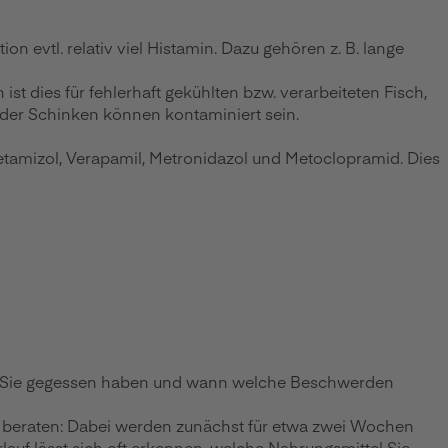
evtl. relativ viel Histamin. Dazu gehören z. B. lange
st dies für fehlerhaft gekühlten bzw. verarbeiteten Fisch,
 oder Schinken können kontaminiert sein.
amizol, Verapamil, Metronidazol und Metoclopramid. Dies
 was Sie gegessen haben und wann welche Beschwerden
g beraten: Dabei werden zunächst für etwa zwei Wochen
lauf lässt sich oft erkennen, welche Nahrungsmittel Sie