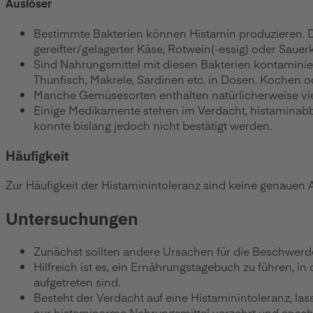
Auslöser
Bestimmte Bakterien können Histamin produzieren. Dah
gereifter/gelagerter Käse, Rotwein(-essig) oder Sauerk
Sind Nahrungsmittel mit diesen Bakterien kontaminiert
Thunfisch, Makrele, Sardinen etc. in Dosen. Kochen o
Manche Gemüsesorten enthalten natürlicherweise vie
Einige Medikamente stehen im Verdacht, histaminab
konnte bislang jedoch nicht bestätigt werden.
Häufigkeit
Zur Häufigkeit der Histaminintoleranz sind keine genauen
Untersuchungen
Zunächst sollten andere Ursachen für die Beschwer
Hilfreich ist es, ein Ernährungstagebuch zu führen
aufgetreten sind.
Besteht der Verdacht auf eine Histaminintoleranz, l
nur histaminarme Nahrungsmittel verzehrt und anschlie