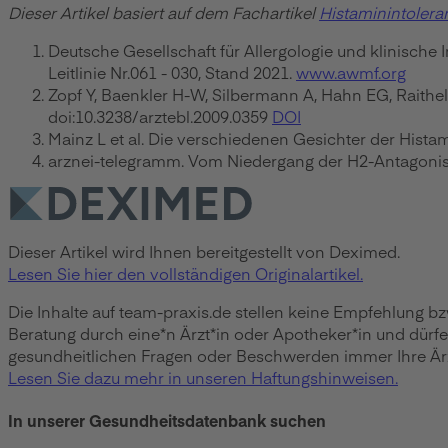
Dieser Artikel basiert auf dem Fachartikel
Histaminintolera
Deutsche Gesellschaft für Allergologie und klinisc
Leitlinie Nr.061 - 030, Stand 2021.
www.awmf.org
Zopf Y, Baenkler H-W, Silbermann A, Hahn EG, Raithel 
doi:10.3238/arztebl.2009.0359
DOI
Mainz L et al. Die verschiedenen Gesichter der Histam
arznei-telegramm. Vom Niedergang der H2-Antagonist
Dieser Artikel wird Ihnen bereitgestellt von Deximed.
Lesen Sie hier den vollständigen Originalartikel.
Die Inhalte auf team-praxis.de stellen keine Empfehlung b
Beratung durch eine*n Ärzt*in oder Apotheker*in und dürf
gesundheitlichen Fragen oder Beschwerden immer Ihre Ärzt
Lesen Sie dazu mehr in unseren Haftungshinweisen.
In unserer Gesundheitsdatenbank suchen