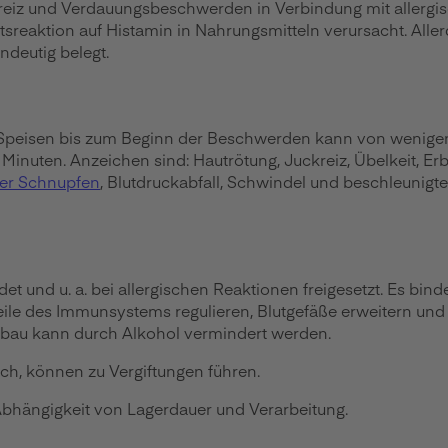
ckreiz und Verdauungsbeschwerden in Verbindung mit allergi
tsreaktion auf Histamin in Nahrungsmitteln verursacht. Al
ndeutig belegt.
 Speisen bis zum Beginn der Beschwerden kann von wenigen 
nuten. Anzeichen sind: Hautrötung, Juckreiz, Übelkeit, Erb
her Schnupfen
, Blutdruckabfall, Schwindel und beschleunigt
et und u. a. bei allergischen Reaktionen freigesetzt. Es bin
le des Immunsystems regulieren, Blutgefäße erweitern und
bau kann durch Alkohol vermindert werden.
ch, können zu Vergiftungen führen.
Abhängigkeit von Lagerdauer und Verarbeitung.