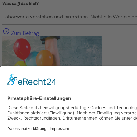
Was sagt das Blut?
Laborwerte verstehen und einordnen. Nicht alle Werte sind 
Zum Beitrag
Gesundheit
Die Abnehmspritze und ihre Nebenwirkungen
Mit Ozempic mühelos zum Wunschgewicht? Lieber nicht