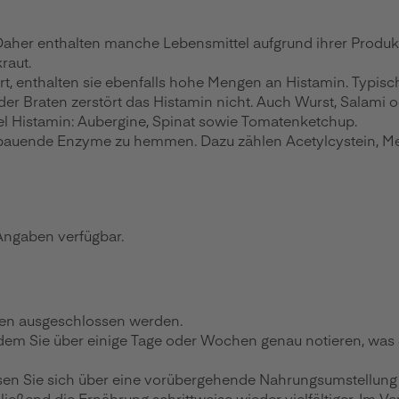
er enthalten manche Lebensmittel aufgrund ihrer Produktion 
raut.
, enthalten sie ebenfalls hohe Mengen an Histamin. Typisch i
der Braten zerstört das Histamin nicht. Auch Wurst, Salami
l Histamin: Aubergine, Spinat sowie Tomatenketchup.
bauende Enzyme zu hemmen. Dazu zählen Acetylcystein, Met
 Angaben verfügbar.
den ausgeschlossen werden.
, in dem Sie über einige Tage oder Wochen genau notieren,
assen Sie sich über eine vorübergehende Nahrungsumstellun
ßend die Ernährung schrittweise wieder vielfältiger. Im Ver