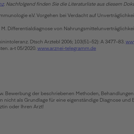
nz
. Nachfolgend finden Sie die Literaturliste aus diesem Do
he Immunologie e.V. Vorgehen bei Verdacht auf Unverträgli
M. Differentialdiagnose von Nahrungsmittelunverträglichkeite
inintoleranz. Dtsch Arztebl 2006; 103(51–52): A 3477–83.
www
en. a-t 05/2020.
www.arznei-telegramm.de
zw. Bewerbung der beschriebenen Methoden, Behandlungen ode
en nicht als Grundlage für eine eigenständige Diagnose und
in oder Ihren Arzt!