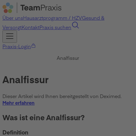
Über uns
Hausarztprogramm / HZV
Gesund &
Versorgt
Kontakt
Praxis suchen
Praxis-Login
Analfissur
Analfissur
Dieser Artikel wird Ihnen bereitgestellt von Deximed.
Mehr erfahren
Was ist eine Analfissur?
Definition