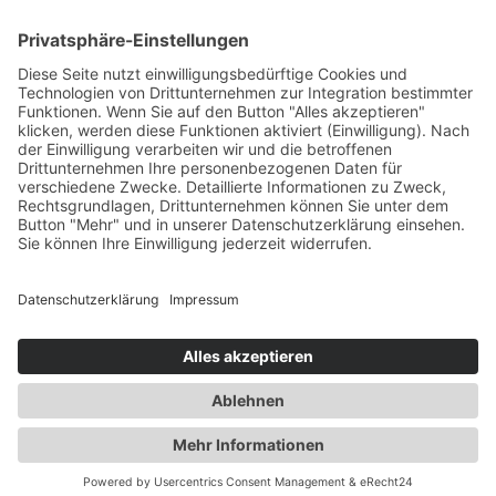
Gesundheit
Die Abnehmspritze und ihre Nebenwirkungen
Mit Ozempic mühelos zum Wunschgewicht? Lieber nicht
Zum Beitrag
TeamPraxis
ist das Portal der hausärztlichen Praxen in
Deutschland. Denn Gesundheit ist Teamsache.
Praxissuche
Hausärztliche Praxen
Hausarztprogramm /
HZV
Gesundheitsinformationen
Kontakt
Praxis-Login
Impressum
Datenschutz
Haftungsausschluss
Cookie-
Einstellungen