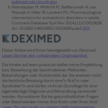
pubmed.ncbi.nlm.nih.gov
Kleinstäuber M, Witthöft M, Steffanowski A, van
Marwijk H, Hiller W, Lambert MJ. Pharmacological
interventions for somatoform disorders in adults.
Cochrane Database Syst Rev 2014;(11):CD010628.
doi: 10.1002/14651858.CD010628.pub2
DOI
Dieser Artikel wird Ihnen bereitgestellt von Deximed.
Lesen Sie hier den vollständigen Originalartikel.
Die Inhalte auf team-praxis.de stellen keine Empfehlung
bzw. Bewerbung der beschriebenen Methoden,
Behandlungen oder Arzneimittel dar. Sie ersetzen nicht
die fachliche Beratung durch eine*n Ärzt*in oder
Apotheker*in und dürfen nicht als Grundlage für eine
eigenständige Diagnose und Behandlung verwendet
werden. Konsultieren Sie bei gesundheitlichen Fragen
oder Beschwerden immer Ihre Ärztin oder Ihren Arzt!
Lesen Sie dazu mehr in unseren Haftungshinweisen.