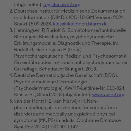
(abgelaufen).
register.awmf.org
Deutsches Institut für Medizinische Dokumentation
und Information (DIMDI): ICD-10-GM Version 2024.
Stand 15.09.2023.
klassifikationen.bfarm.de
Henningsen P, Rudolf G. Somatoforme/funktionelle
Störungen: Klassifikation, psychodynamische
Erklärungsmodelle, Diagnostik und Therapie. In:
Rudolf G, Henningsen P. (Hrsg.):
Psychotherapeutische Medizin und Psychosomatik:
Ein einführendes Lehrbuch auf psychodynamischer
Grundlage. Schattauer: Stuttgart, 2013.
Deutsche Dermatologische Gesellschaft (DDG).
Psychosomatische Dermatologie
(Psychodermatologie). AWMF-Leitlinie-Nr. 013-024,
Klasse S1, Stand 2018 (abgelaufen).
www.awmf.org
van der Horst HE, van Marwijk H. Non-
pharmacological interventions for somatoform
disorders and medically unexplained physical
symptoms (MUPS) in adults. Cochrane Database
Syst Rev 2014;(11):CD011142.