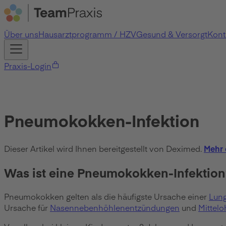
Über uns
Hausarztprogramm / HZV
Gesund & Versorgt
Kont
Praxis-Login
Pneumokokken-Infektion
Dieser Artikel wird Ihnen bereitgestellt von Deximed.
Mehr 
Was ist eine Pneumokokken-Infektion
Pneumokokken gelten als die häufigste Ursache einer
Lun
Ursache für
Nasennebenhöhlenentzündungen
und
Mittel