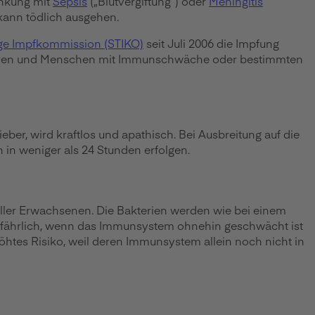
ankung mit
Sepsis
(„Blutvergiftung“) oder
Meningitis
kann tödlich ausgehen.
ge Impfkommission (STIKO)
seit Juli 2006 die Impfung
Jahren und Menschen mit Immunschwäche oder bestimmten
ber, wird kraftlos und apathisch. Bei Ausbreitung auf die
 in weniger als 24 Stunden erfolgen.
aller Erwachsenen. Die Bakterien werden wie bei einem
 gefährlich, wenn das Immunsystem ohnehin geschwächt ist
öhtes Risiko, weil deren Immunsystem allein noch nicht in