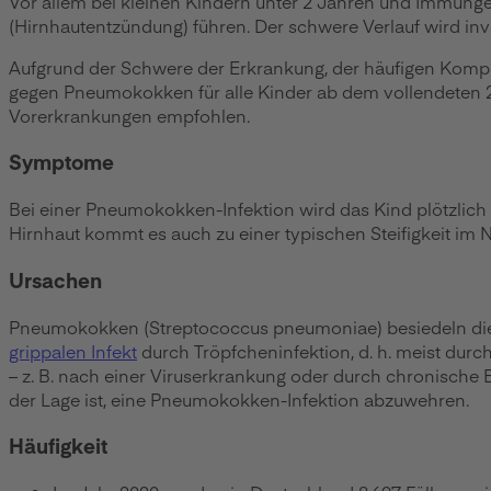
Vor allem bei kleinen Kindern unter 2 Jahren und Immun
(Hirnhautentzündung) führen. Der schwere Verlauf wird i
Aufgrund der Schwere der Erkrankung, der häufigen Kompli
gegen Pneumokokken für alle Kinder ab dem vollendeten
Vorerkrankungen empfohlen.
Symptome
Bei einer Pneumokokken-Infektion wird das Kind plötzlich 
Hirnhaut kommt es auch zu einer typischen Steifigkeit im 
Ursachen
Pneumokokken (Streptococcus pneumoniae) besiedeln die Sc
grippalen Infekt
durch Tröpfcheninfektion, d. h. meist dur
– z. B. nach einer Viruserkrankung oder durch chronische 
der Lage ist, eine Pneumokokken-Infektion abzuwehren.
Häufigkeit