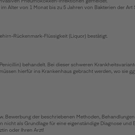
 invasiven Pneumokokken-Infektionen gemeldet.
n im Alter von 1 Monat bis zu 5 Jahren von Bakterien der A
hirn-Rückenmark-Flüssigkeit (Liquor) bestätigt.
Penicillin) behandelt. Bei dieser schweren Krankheitsvariante
müssen hierfür ins Krankenhaus gebracht werden, wo sie gg
zw. Bewerbung der beschriebenen Methoden, Behandlungen ode
en nicht als Grundlage für eine eigenständige Diagnose und
in oder Ihren Arzt!