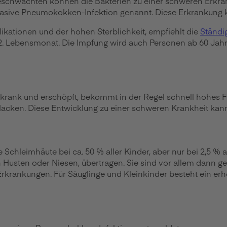
geschwächten können die Bakterien zu einer schweren Erkr
nvasive Pneumokokken-Infektion genannt. Diese Erkrankung 
kationen und der hohen Sterblichkeit, empfiehlt die
Ständi
 2. Lebensmonat. Die Impfung wird auch Personen ab 60 
krank und erschöpft, bekommt in der Regel schnell hohes Fie
Nacken. Diese Entwicklung zu einer schweren Krankheit kann
hleimhäute bei ca. 50 % aller Kinder, aber nur bei 2,5 % 
ch Husten oder Niesen, übertragen. Sie sind vor allem dann
Erkrankungen. Für Säuglinge und Kleinkinder besteht ein erh