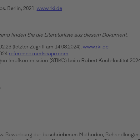
s. Berlin, 2021.
www.rki.de
gend finden Sie die Literaturliste aus diesem Dokument.
.23 (letzter Zugriff am 14.08.2024).
www.rki.de
2024
reference.medscape.com
n Impfkommission (STIKO) beim Robert Koch-Institut 2024 
n
zw. Bewerbung der beschriebenen Methoden, Behandlungen ode