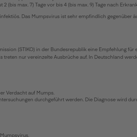
 2 (bis max. 7) Tage vor bis 4 (bis max. 9) Tage nach Erkr
ektiös. Das Mumpsvirus ist sehr empfindlich gegenüber äuße
ission (STIKO) in der Bundesrepublik eine Empfehlung für
s treten nur vereinzelte Ausbrüche auf. In Deutschland werd
der Verdacht auf Mumps.
ntersuchungen durchgeführt werden. Die Diagnose wird durc
s Mumpsvirus.