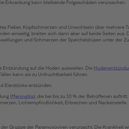
ie Erkrankung kann bleibende Folgeschäden verursachen.
chtes Fieber, Kopfschmerzen und Unwohlsein über mehrere 
den einseitig, breiten sich dann aber auf beide Seiten aus. 
Schwellungen und Schmerzen der Speicheldrüsen unter der Z
e Entzündung auf die Hoden ausweiten. Die
Hodenentzündu
len kann sie zu Unfruchtbarkeit führen.
d Eierstöcke entzünden.
dung (
Meningitis
), die bei bis zu 10 % der Betroffenen auftrit
merzen, Lichtempfindlichkeit, Erbrechen und Nackensteife.
der Gruppe der Paramyxoviren verursacht. Die Krankheit w