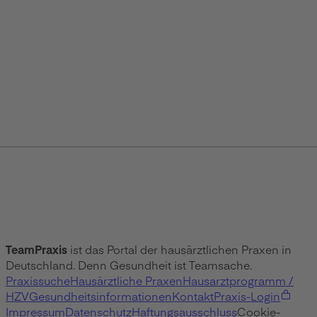
TeamPraxis
ist das Portal der hausärztlichen Praxen in
Deutschland. Denn Gesundheit ist Teamsache.
Praxissuche
Hausärztliche Praxen
Hausarztprogramm /
HZV
Gesundheitsinformationen
Kontakt
Praxis-Login
Impressum
Datenschutz
Haftungsausschluss
Cookie-