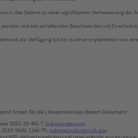
re in das Gelenk zu einer signifikanten Verbesserung der Sc
werden, erst bei anhaltenden Beschwerden mit Einschränkun
chanik zur Verfügung bis hin zu einer Implantation von ein
gend finden Sie die Literaturliste aus diesem Dokument.
pie 2020; 33: 441-7.
link.springer.com
 2019; 26(6): 1166-70.
pubmed.ncbi.nlm.nih.gov
and MRI-defined patellofemoral osteoarthritis and structura