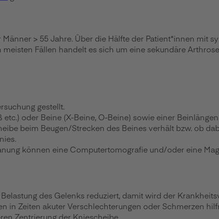
 Männer > 55 Jahre. Über die Hälfte der Patient*innen mit
meisten Fällen handelt es sich um eine sekundäre Arthrose 
suchung gestellt.
fuß etc.) oder Beine (X-Beine, O-Beine) sowie einer Beinlän
scheibe beim Beugen/Strecken des Beines verhält bzw. ob dab
nies.
splanung können eine Computertomografie und/oder eine Ma
 Belastung des Gelenks reduziert, damit wird der Krankheit
 Zeiten akuter Verschlechterungen oder Schmerzen hilfre
ren Zentrierung der Kniescheibe.