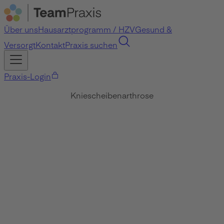
Über uns
Hausarztprogramm / HZV
Gesund &
Versorgt
Kontakt
Praxis suchen
Praxis-Login
Kniescheibenarthrose