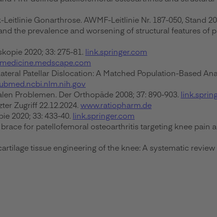
-Leitlinie Gonarthrose. AWMF-Leitlinie Nr. 187-050, Stand 2
and the prevalence and worsening of structural features of pat
skopie 2020; 33: 275-81.
link.springer.com
medicine.medscape.com
 Lateral Patellar Dislocation: A Matched Population-Based Ana
ubmed.ncbi.nlm.nih.gov
alen Problemen. Der Orthopäde 2008; 37: 890-903.
link.spri
er Zugriff 22.12.2024.
www.ratiopharm.de
ie 2020; 33: 433-40.
link.springer.com
a brace for patellofemoral osteoarthritis targeting knee p
artilage tissue engineering of the knee: A systematic review 