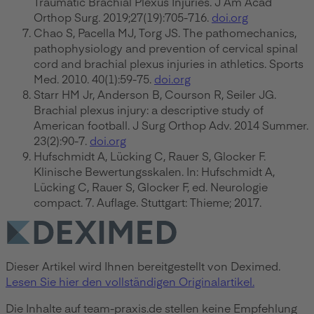
Traumatic Brachial Plexus Injuries. J Am Acad
Orthop Surg. 2019;27(19):705-716.
doi.org
Chao S, Pacella MJ, Torg JS. The pathomechanics,
pathophysiology and prevention of cervical spinal
cord and brachial plexus injuries in athletics. Sports
Med. 2010. 40(1):59-75.
doi.org
Starr HM Jr, Anderson B, Courson R, Seiler JG.
Brachial plexus injury: a descriptive study of
American football. J Surg Orthop Adv. 2014 Summer.
23(2):90-7.
doi.org
Hufschmidt A, Lücking C, Rauer S, Glocker F.
Klinische Bewertungsskalen. In: Hufschmidt A,
Lücking C, Rauer S, Glocker F, ed. Neurologie
compact. 7. Auflage. Stuttgart: Thieme; 2017.
Dieser Artikel wird Ihnen bereitgestellt von Deximed.
Lesen Sie hier den vollständigen Originalartikel.
Die Inhalte auf team-praxis.de stellen keine Empfehlung