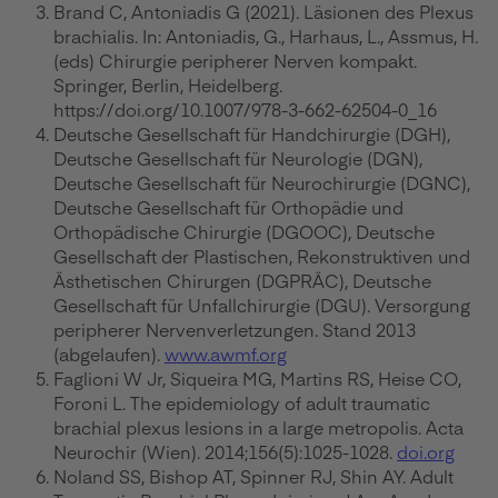
Brand C, Antoniadis G (2021). Läsionen des Plexus
brachialis. In: Antoniadis, G., Harhaus, L., Assmus, H.
(eds) Chirurgie peripherer Nerven kompakt.
Springer, Berlin, Heidelberg.
https://doi.org/10.1007/978-3-662-62504-0_16
Deutsche Gesellschaft für Handchirurgie (DGH),
Deutsche Gesellschaft für Neurologie (DGN),
Deutsche Gesellschaft für Neurochirurgie (DGNC),
Deutsche Gesellschaft für Orthopädie und
Orthopädische Chirurgie (DGOOC), Deutsche
Gesellschaft der Plastischen, Rekonstruktiven und
Ästhetischen Chirurgen (DGPRÄC), Deutsche
Gesellschaft für Unfallchirurgie (DGU). Versorgung
peripherer Nervenverletzungen. Stand 2013
(abgelaufen).
www.awmf.org
Faglioni W Jr, Siqueira MG, Martins RS, Heise CO,
Foroni L. The epidemiology of adult traumatic
brachial plexus lesions in a large metropolis. Acta
Neurochir (Wien). 2014;156(5):1025-1028.
doi.org
Noland SS, Bishop AT, Spinner RJ, Shin AY. Adult