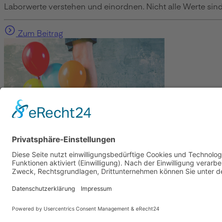
Laborwerte verstehen und einordnen. Nicht alle Werte sind 
Zum Beitrag
Gesundheit
Die Abnehmspritze und ihre Nebenwirkungen
Mit Ozempic mühelos zum Wunschgewicht? Lieber nicht