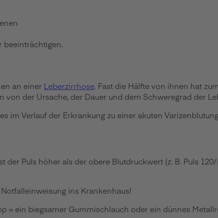
venen
 beeinträchtigen.
hen an einer
Leberzirrhose
. Fast die Hälfte von ihnen hat z
n von der Ursache, der Dauer und dem Schweregrad der Leb
 im Verlauf der Erkrankung zu einer akuten Varizenblutung
Ist der Puls höher als der obere Blutdruckwert (z. B. Puls 12
 Notfalleinweisung ins Krankenhaus!
kop = ein biegsamer Gummischlauch oder ein dünnes Metall