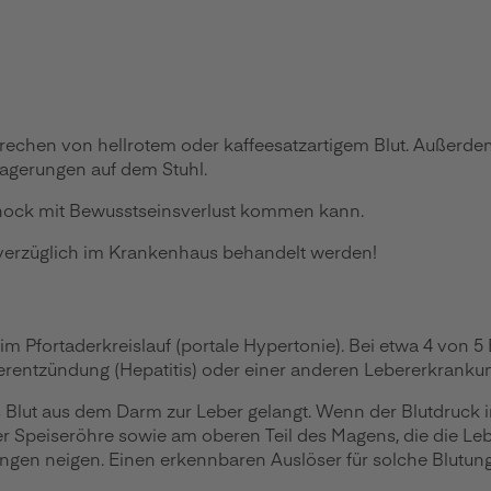
rbrechen von hellrotem oder kaffeesatzartigem Blut. Außerde
lagerungen auf dem Stuhl.
fschock mit Bewusstseinsverlust kommen kann.
unverzüglich im Krankenhaus behandelt werden!
Pfortaderkreislauf (portale Hypertonie). Bei etwa 4 von 5 
rentzündung (Hepatitis) oder einer anderen Lebererkrankung
hes Blut aus dem Darm zur Leber gelangt. Wenn der Blutdruck
e der Speiseröhre sowie am oberen Teil des Magens, die di
ngen neigen. Einen erkennbaren Auslöser für solche Blutung