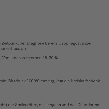
um Zeitpunkt der Diagnose bereits Ösophagusvarizen.
erzirrhose ab.
. Von ihnen versterben 15–20 %.
0/min, Blutdruck 100/60 mmHg), liegt ein Kreislaufschock
rohr) der Speiseröhre, des Magens und des Dünndarms