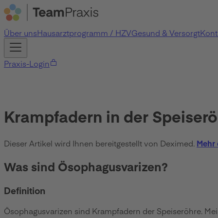
Über uns
Hausarztprogramm / HZV
Gesund & Versorgt
Kont
Praxis-Login
Krampfadern in der Speiser
Dieser Artikel wird Ihnen bereitgestellt von Deximed.
Mehr 
Was sind Ösophagusvarizen?
Definition
Ösophagusvarizen sind Krampfadern der Speiseröhre. Meis