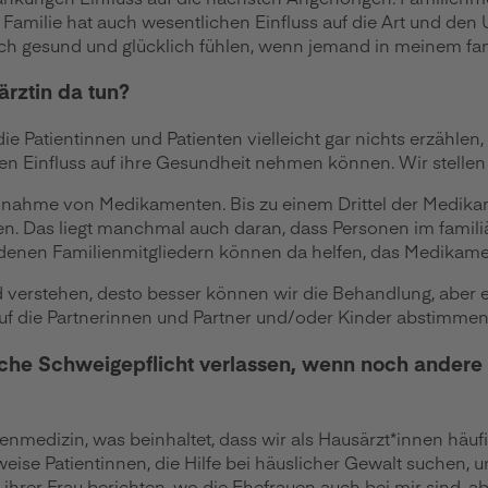
e Familie hat auch wesentlichen Einfluss auf die Art und d
ich gesund und glücklich fühlen, wenn jemand in meinem fam
rztin da tun?
 Patientinnen und Patienten vielleicht gar nichts erzählen,
en Einfluss auf ihre Gesundheit nehmen können. Wir stell
innahme von Medikamenten. Bis zu einem Drittel der Medikam
. Das liegt manchmal auch daran, dass Personen im famili
edenen Familienmitgliedern können da helfen, das Medikam
d verstehen, desto besser können wir die Behandlung, aber
uf die Partnerinnen und Partner und/oder Kinder abstimmen
tliche Schweigepflicht verlassen, wenn noch andere
enmedizin, was beinhaltet, dass wir als Hausärzt*innen häuf
ise Patientinnen, die Hilfe bei häuslicher Gewalt suchen, 
 ihrer Frau berichten, wo die Ehefrauen auch bei mir sind, a